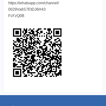
https://whatsapp.com/channel/
0029Va6S7EtDJ6H43
FcFzQ0B