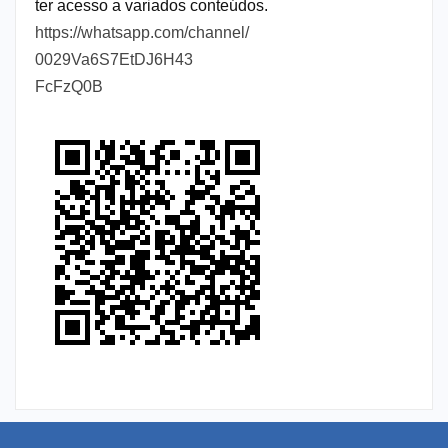
ter acesso a variados conteúdos.
https://whatsapp.com/channel/
0029Va6S7EtDJ6H43
FcFzQ0B