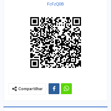
FcFzQ0B
Compartilhar