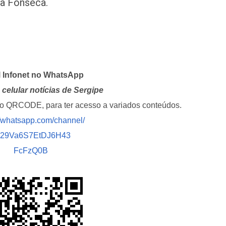
a Fonseca.
l Infonet no WhatsApp
celular notícias de Sergipe
i o QRCODE, para ter acesso a variados conteúdos.
//whatsapp.com/channel/
029Va6S7EtDJ6H43
FcFzQ0B