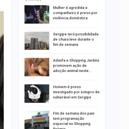
 concerto
Mulher é agredida e
sferas”
companheiro é preso por
violência doméstica
ositivos
Sergipe terá possibilidade
ra abuso
de chuva leve durante o
fim de semana
ntário
Adasfa e Shopping Jardins
treias da
promovem ação de
emas
adoção animal neste…
 palestra
Homem é preso
 artificial
investigado por estupro de
vulnerável em Sergipe
itura
Fim de semana dos pais
 convoca
tem programação
nos
especial no Shopping
Prêmio