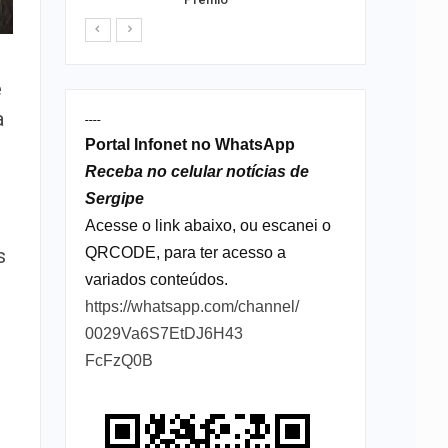
e
a
----
Portal Infonet no WhatsApp
Receba no celular notícias de
Sergipe
Acesse o link abaixo, ou escanei o
QRCODE, para ter acesso a
s
variados conteúdos.
https://whatsapp.com/channel/
0029Va6S7EtDJ6H43
FcFzQ0B