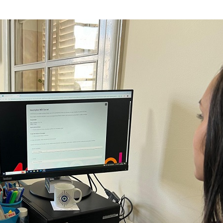
Orsse apresenta
“Harmonia das E
no…
PF apreende disp
eletrônicos cont
sexual…
Terror e docume
estão entre as es
semana nos cin
CCTECA promove
sobre inteligência
generativa no…
FASC 2026: prefe
anuncia datas e
artistas sergipa