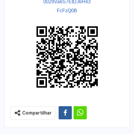
0029Va6S7EtDJ6H43
FcFzQ0B
Compartilhar