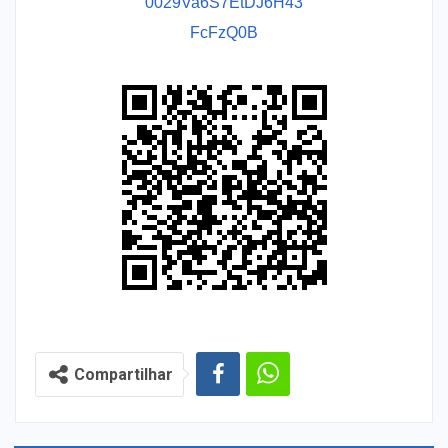
0029Va6S7EtDJ6H43
FcFzQ0B
Compartilhar