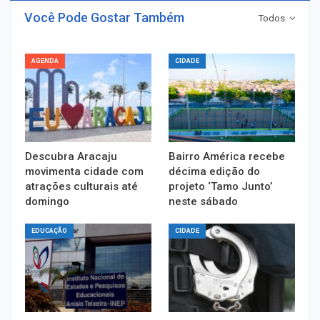
Você Pode Gostar Também
Todos
AGENDA
CIDADE
Descubra Aracaju
Bairro América recebe
movimenta cidade com
décima edição do
atrações culturais até
projeto ‘Tamo Junto’
domingo
neste sábado
EDUCAÇÃO
CIDADE