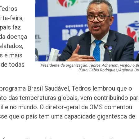
melhorias e blo
Tedros
rodovia em Soco
ta-feira,
Bairro América 
país faz
décima edição d
 da doença
‘Tamo…
elatados,
s e mais
Pinguim-de-mag
encontrado mort
 de todas
do Saco
Presidente da organização, Tedros Adhanom, visitou o Br
(Foto: Fábio Rodrigues/Agência Bra
Inscrições para
programa Brasil Saudável, Tedros lembrou que o
proficiência em 
terminam nesta…
o das temperaturas globais, vem contribuindo par
il e no mundo. O diretor-geral da OMS comentou
Idosa de 82 ano
isse que o país tem uma capacidade gigantesca de
após atropelame
065 em São…