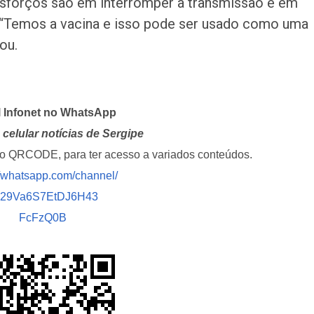
 esforços são em interromper a transmissão e em
. “Temos a vacina e isso pode ser usado como uma
ou.
l Infonet no WhatsApp
celular notícias de Sergipe
i o QRCODE, para ter acesso a variados conteúdos.
//whatsapp.com/channel/
029Va6S7EtDJ6H43
FcFzQ0B