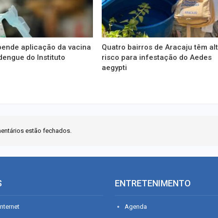
ende aplicação da vacina
Quatro bairros de Aracaju têm al
dengue do Instituto
risco para infestação do Aedes
aegypti
entários estão fechados.
S
ENTRETENIMENTO
nternet
Agenda