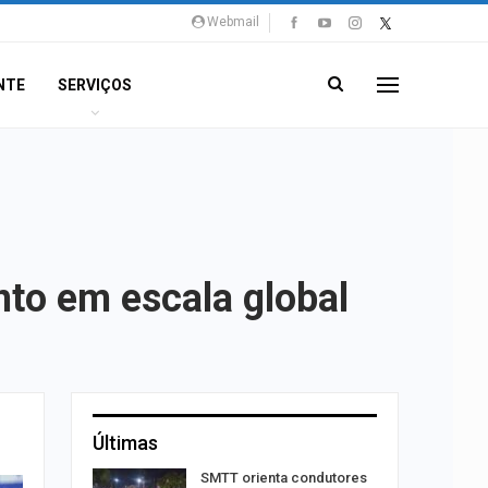
Webmail
NTE
SERVIÇOS
nto em escala global
Últimas
stam por
SMTT orienta condutores