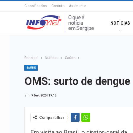
Classificados
Contato
Assinante
NOTÍCIAS
Principal
Notícias
Saúde
SAÚDE
OMS: surto de dengue 
em
7 fev, 2024 17:15
Compartilhar
Em visita ao Brasil, o diretor-geral da