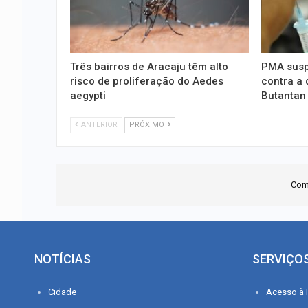
Três bairros de Aracaju têm alto
PMA susp
risco de proliferação do Aedes
contra a 
aegypti
Butantan
ANTERIOR
PRÓXIMO
Com
NOTÍCIAS
SERVIÇO
Cidade
Acesso à I