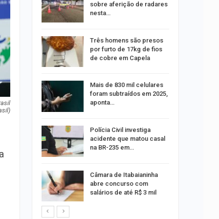
queiam
sobre aferição de radares
rro
nesta…
recebe
Três homens são presos
o projeto
por furto de 17kg de fios
de cobre em Capela
alhães é
Mais de 830 mil celulares
o na Praia
foram subtraídos em 2025,
aponta…
asil
sil)
 exame de
Polícia Civil investiga
português
acidente que matou casal
na BR-235 em…
a
s morre
Câmara de Itabaianinha
nto na SE-
abre concurso com
salários de até R$ 3 mil