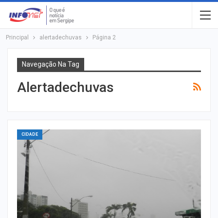
Principal
alertadechuvas
Página 2
Navegação Na Tag
Alertadechuvas
CIDADE