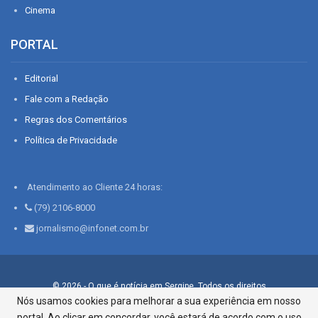
Cinema
PORTAL
Editorial
Fale com a Redação
Regras dos Comentários
Política de Privacidade
Atendimento ao Cliente 24 horas:
(79) 2106-8000
jornalismo@infonet.com.br
© 2026 - O que é notícia em Sergipe. Todos os direitos
reservados.
Nós usamos cookies para melhorar a sua experiência em nosso
portal. Ao clicar em concordar, você estará de acordo com o uso