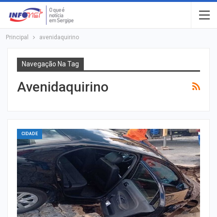
Principal
avenidaquirino
Navegação Na Tag
Avenidaquirino
CIDADE