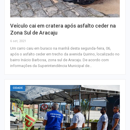
Veículo cai em cratera após asfalto ceder na
Zona Sul de Aracaju
6 set, 2021
Um carro caiu em buraco na manhã desta segunda-feira, 06,
após o asfalto ceder em trecho da avenida Quirino, localizado no
bairro Inácio Barbosa, zona sul de Aracaju. De acordo com
informações da Superintendência Municipal de…
CIDADE