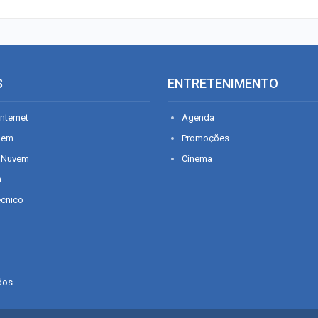
S
ENTRETENIMENTO
nternet
Agenda
gem
Promoções
 Nuvem
Cinema
n
écnico
dos