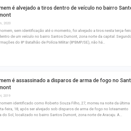
em é alvejado a tiros dentro de veículo no bairro Sant
mont
n, 2020
omem, sem identificação até o momento, foi alvejado a tiros nesta terça-feir
dentro de um veículo no bairro Santos Dumont, zona norte da capital. Segund
rmações do 8º Batalhão de Polícia Militar (8ºBMP/SE), não há…
mem é assassinado a disparos de arma de fogo no San
mont
t, 2019
omem identificado como Roberto Souza Filho, 27, morreu na noite da última
ta-feira, 18, após ser alvejado sob disparos de arma de fogo no loteamento
 do Sol, localizado no bairro Santos Dumont, zona norte de Aracaju. A…