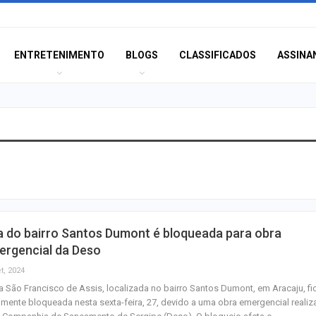
ENTRETENIMENTO
BLOGS
CLASSIFICADOS
ASSINA
Plano de evacua
apresentado a 
da Zona de Expa
Anvisa proíbe pr
a do bairro Santos Dumont é bloqueada para obra
sem registro qu
ergencial da Deso
prometiam
emagrecimento
t, 2024
a São Francisco de Assis, localizada no bairro Santos Dumont, em Aracaju, fi
TRT multa empre
lmente bloqueada nesta sexta-feira, 27, devido a uma obra emergencial reali
advogada usar I