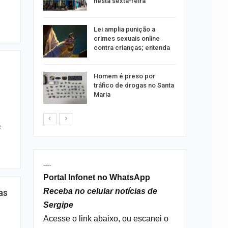
nesta sexta-feira
entes…
Lei amplia punição a
acinação
crimes sexuais online
a pessoas
contra crianças; entenda
Homem é preso por
êndio é
tráfico de drogas no Santa
te
Maria
 Vila do…
e
----
Portal Infonet no WhatsApp
Receba no celular notícias de
as
Sergipe
Acesse o link abaixo, ou escanei o