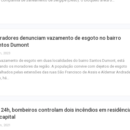
a Companhia de Saneamento de Sergipe (Deso). O bloqueio afeta o…
inventar preced
Aracaju amplia v
contra gripe par
acima de seis…
radores denunciam vazamento de esgoto no bairro
ntos Dumont
Princípio de inc
registrado duran
n, 2023
desmontagem da
vazamento de esgoto em duas localidades do bairro Santos Dumont, está
tando os moradores da região. A população convive com dejetos de esgoto
lhados pelas extensões das ruas São Francisco de Assis e Aldemar Andrad
o, há…
24h, bombeiros controlam dois incêndios em residênci
capital
n, 2021