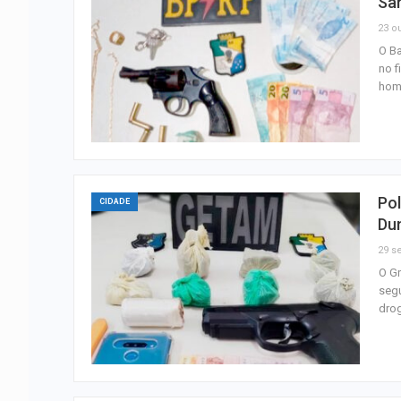
Sa
23 ou
O Ba
no f
home
Pol
CIDADE
Du
29 se
O Gr
segu
drog