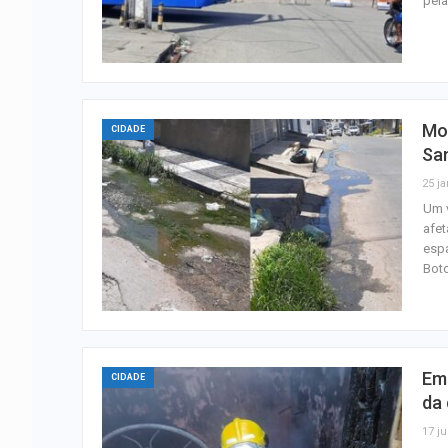
pel
Mo
CIDADE
Sa
25 ja
Um 
afe
espa
Bot
Em 
CIDADE
da 
17 ju