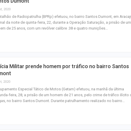
ntos Dumont
t, 2020
talhão de Radiopatrulha (BPRp) efetuou, no bairro Santos Dumont, em Aracaj
inal da noite de quinta-feira, 22, durante a Operação Saturação, a prisão de um
m de 25 anos, com um revólver calibre .38 e quatro munições…
ícia Militar prende homem por tráfico no bairro Santos
mont
t, 2020
upamento Especial Tático de Motos (Getam) efetuou, na manhã da última
nda-feira, 28, a prisão de um homem de 21 anos, pelo crime de tráfico ilícito 
as, no bairro Santos Dumont. Durante patrulhamento realizado no bairro…