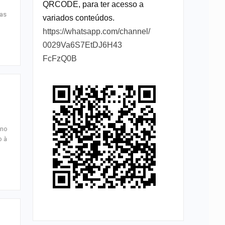
QRCODE, para ter acesso a
das
variados conteúdos.
https://whatsapp.com/channel/
0029Va6S7EtDJ6H43
FcFzQ0B
 no
o à