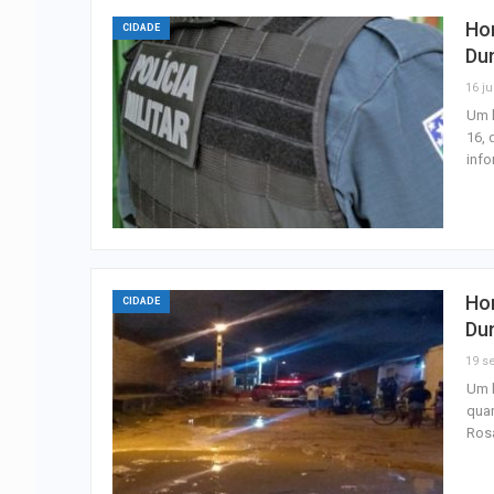
Hom
CIDADE
Du
16 ju
Um h
16, 
info
Ho
CIDADE
Du
19 se
Um h
quar
Rosa