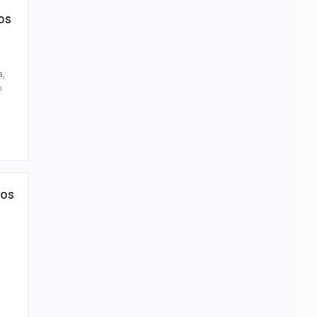
os
a,
o
tos