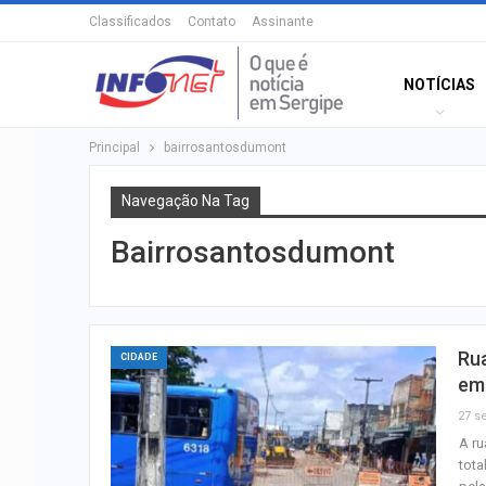
Classificados
Contato
Assinante
NOTÍCIAS
Principal
bairrosantosdumont
Navegação Na Tag
Bairrosantosdumont
Ru
CIDADE
em
27 se
A ru
tota