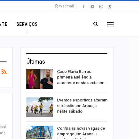
Webmail
NTE
SERVIÇOS
Últimas
ção será
Caso Flávia Barros:
moradores
primeira audiência
nsão
acontece nesta sexta em…
odutos
Eventos esportivos alteram
e
o trânsito em Aracaju
neste sábado
cará
Confira as novas vagas de
sa após
zada
emprego em Aracaju
A e