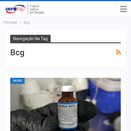
Principal
bcg
Navegação Na Tag
Bcg
SAÚDE