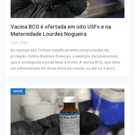
Vacina BCG é ofertada em oito USFs e na
Maternidade Lourdes Nogueira
5 jan, 2024
As vacinas são formas cientificamente comprovadas de
proteção contra diversas doenças, a exemplo da tuberculose,
que é contagiosa e pode levar à morte. A vacina BCG, que deve
ser administrada em dose única ao nascer, ou até os 4 anos,…
SAÚDE