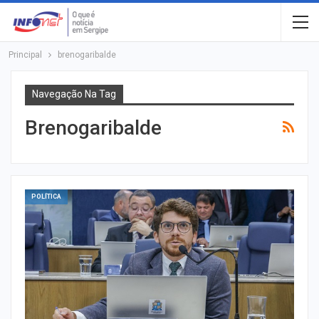
Principal
brenogaribalde
Navegação Na Tag
Brenogaribalde
POLÍTICA