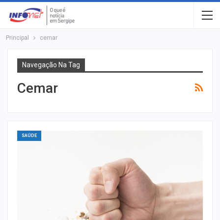
Principal
cemar
Navegação Na Tag
Cemar
SAÚDE