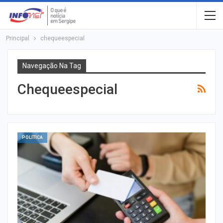
Principal
chequeespecial
Navegação Na Tag
Chequeespecial
POLÍTICA