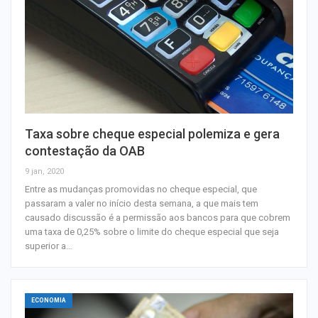
Taxa sobre cheque especial polemiza e gera
contestação da OAB
9 jan, 2020
Entre as mudanças promovidas no cheque especial, que
passaram a valer no início desta semana, a que mais tem
causado discussão é a permissão aos bancos para que cobrem
uma taxa de 0,25% sobre o limite do cheque especial que seja
superior a…
ECONOMIA