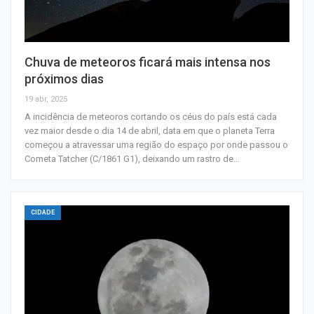
Chuva de meteoros ficará mais intensa nos
próximos dias
19 abr, 2025
A incidência de meteoros cortando os céus do país está cada
vez maior desde o dia 14 de abril, data em que o planeta Terra
começou a atravessar uma região do espaço por onde passou o
Cometa Tatcher (C/1861 G1), deixando um rastro de…
CIDADE