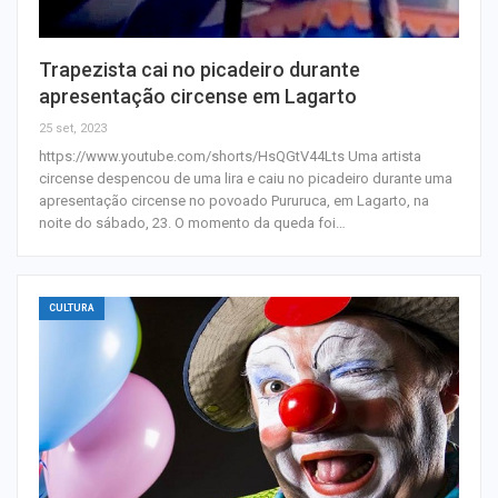
Trapezista cai no picadeiro durante
apresentação circense em Lagarto
25 set, 2023
https://www.youtube.com/shorts/HsQGtV44Lts Uma artista
circense despencou de uma lira e caiu no picadeiro durante uma
apresentação circense no povoado Pururuca, em Lagarto, na
noite do sábado, 23. O momento da queda foi…
CULTURA