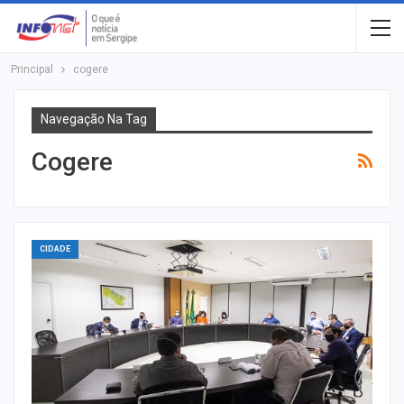
Principal
cogere
Navegação Na Tag
Cogere
CIDADE