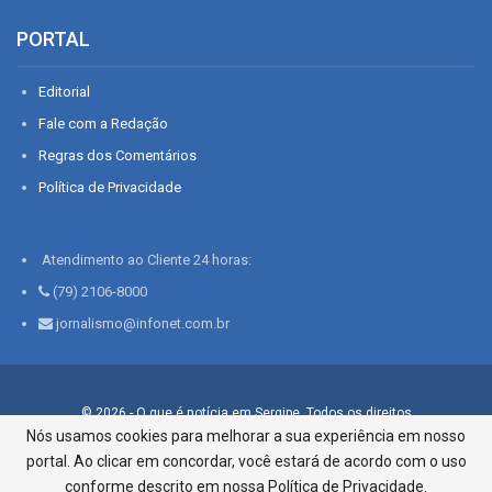
PORTAL
Editorial
Fale com a Redação
Regras dos Comentários
Política de Privacidade
Atendimento ao Cliente 24 horas:
(79) 2106-8000
jornalismo@infonet.com.br
© 2026 - O que é notícia em Sergipe. Todos os direitos
reservados.
Nós usamos cookies para melhorar a sua experiência em nosso
portal. Ao clicar em concordar, você estará de acordo com o uso
Infonet - Rua Monsenhor Silveira 276, Bairro São José |
Aracaju-SE, CEP 49015-030, Fone: 79.2106.8000 - CI Centro de
conforme descrito em nossa Política de Privacidade.