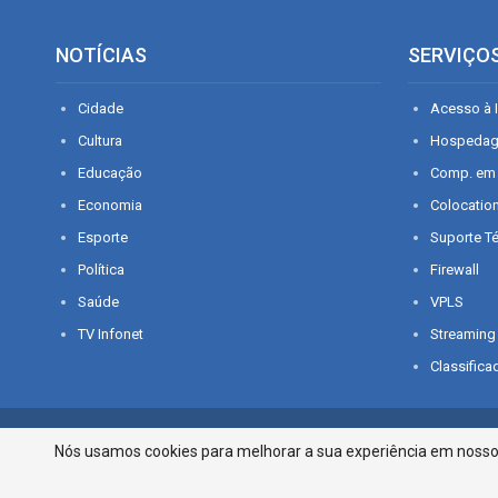
NOTÍCIAS
SERVIÇO
Cidade
Acesso à I
Cultura
Hospeda
Educação
Comp. em
Economia
Colocatio
Esporte
Suporte T
Política
Firewall
Saúde
VPLS
TV Infonet
Streaming
Classifica
© 2026 - O que é notícia em Sergipe. Todos os direitos reservados.
Nós usamos cookies para melhorar a sua experiência em nosso p