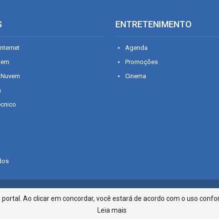
S
ENTRETENIMENTO
nternet
Agenda
gem
Promoções
 Nuvem
Cinema
n
écnico
dos
Infonet - Rua Monsenhor Silveira 2
ortal. Ao clicar em concordar, você estará de acordo com o uso confor
Leia mais