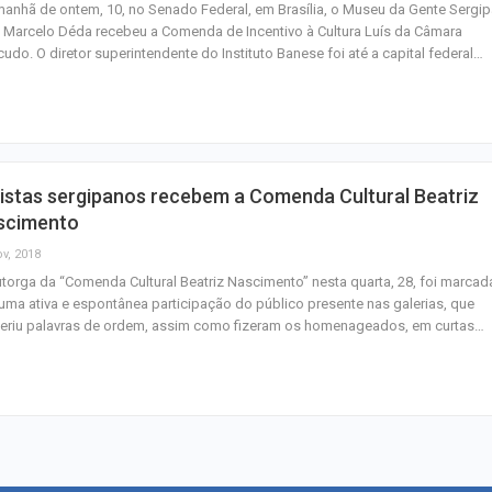
anhã de ontem, 10, no Senado Federal, em Brasília, o Museu da Gente Sergi
 Marcelo Déda recebeu a Comenda de Incentivo à Cultura Luís da Câmara
udo. O diretor superintendente do Instituto Banese foi até a capital federal…
istas sergipanos recebem a Comenda Cultural Beatriz
scimento
ov, 2018
torga da “Comenda Cultural Beatriz Nascimento” nesta quarta, 28, foi marcad
uma ativa e espontânea participação do público presente nas galerias, que
feriu palavras de ordem, assim como fizeram os homenageados, em curtas…