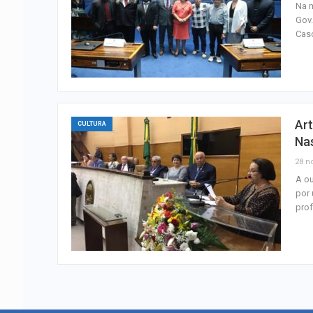
Na m
Gov.
Casc
Art
CULTURA
Na
28 n
A ou
por 
pro