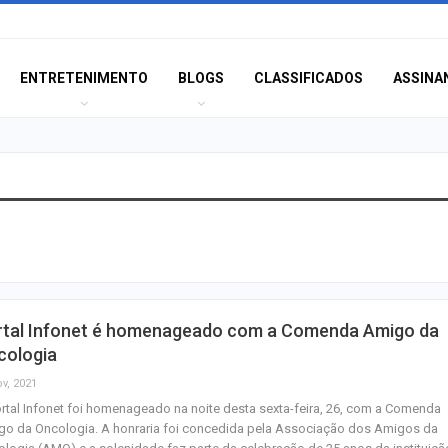
ENTRETENIMENTO
BLOGS
CLASSIFICADOS
ASSINA
Moradores prote
melhorias e blo
rodovia em Soco
Bairro América 
rtal Infonet é homenageado com a Comenda Amigo da
décima edição d
cologia
‘Tamo…
ov, 2021
rtal Infonet foi homenageado na noite desta sexta-feira, 26, com a Comenda
Pinguim-de-mag
go da Oncologia. A honraria foi concedida pela Associação dos Amigos da
encontrado mort