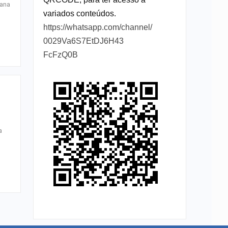
pana
variados conteúdos.
https://whatsapp.com/channel/
0029Va6S7EtDJ6H43
FcFzQ0B
a