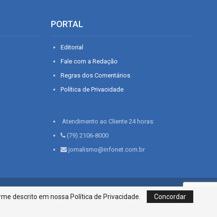
PORTAL
Editorial
Fale com a Redação
Regras dos Comentários
Política de Privacidade
Atendimento ao Cliente 24 horas:
(79) 2106-8000
jornalismo@infonet.com.br
76, Bairro São José | Aracaju-SE, CEP 49015-030, Fone: 79.2106.8000 - CI
me descrito em nossa Política de Privacidade.
Concordar
Centro de Informações LTDA