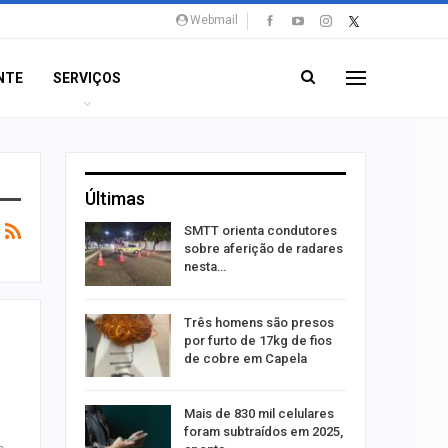
Webmail
NTE
SERVIÇOS
Últimas
stam por
SMTT orienta condutores
queiam
sobre aferição de radares
rro
nesta…
recebe
Três homens são presos
o projeto
por furto de 17kg de fios
de cobre em Capela
alhães é
Mais de 830 mil celulares
o na Praia
foram subtraídos em 2025,