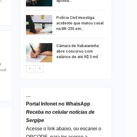
o.…
aponta…
 exame de
Polícia Civil investiga
português
acidente que matou casal
na BR-235 em…
s morre
Câmara de Itabaianinha
nto na SE-
abre concurso com
salários de até R$ 3 mil
a
onel
----
Portal Infonet no WhatsApp
Receba no celular notícias de
Sergipe
Acesse o link abaixo, ou escanei o
QRCODE, para ter acesso a