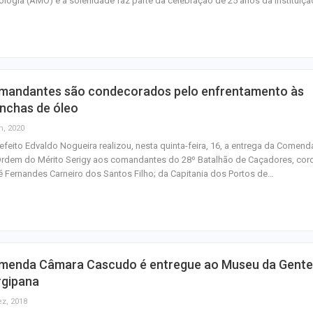
logia (AMO) e a solenidade faz parte da celebração de 25 anos da instituiçã
do Saco
Inscrições para
proficiência em 
terminam nesta…
mandantes são condecorados pelo enfrentamento às
Idosa de 82 ano
nchas de óleo
após atropelame
n, 2020
065 em São…
efeito Edvaldo Nogueira realizou, nesta quinta-feira, 16, a entrega da Comend
rdem do Mérito Serigy aos comandantes do 28º Batalhão de Caçadores, cor
 Fernandes Carneiro dos Santos Filho; da Capitania dos Portos de…
menda Câmara Cascudo é entregue ao Museu da Gente
rgipana
ez, 2018