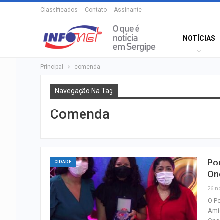
Classificados
Contato
Assinante
NOTÍCIAS
Principal
comenda
Navegação Na Tag
Comenda
Po
CIDADE
On
26 n
O Po
Ami