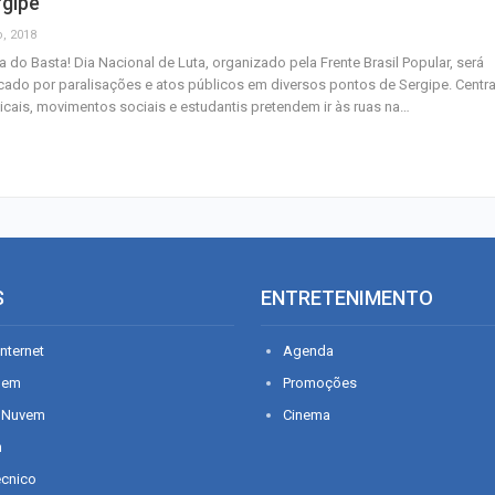
rgipe
o, 2018
a do Basta! Dia Nacional de Luta, organizado pela Frente Brasil Popular, será
ado por paralisações e atos públicos em diversos pontos de Sergipe. Centra
icais, movimentos sociais e estudantis pretendem ir às ruas na…
S
ENTRETENIMENTO
nternet
Agenda
gem
Promoções
 Nuvem
Cinema
n
écnico