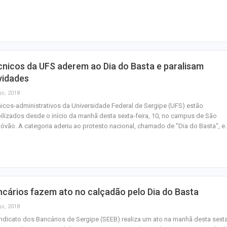
Mulher é agredid
companheiro é p
violência domést
nicos da UFS aderem ao Dia do Basta e paralisam
Sergipe terá pos
vidades
de chuva leve du
go, 2018
fim de semana
icos-administrativos da Universidade Federal de Sergipe (UFS) estão
lizados desde o início da manhã desta sexta-feira, 10, no campus de São
tóvão. A categoria aderiu ao protesto nacional, chamado de "Dia do Basta", e
cários fazem ato no calçadão pelo Dia do Basta
go, 2018
ndicato dos Bancários de Sergipe (SEEB) realiza um ato na manhã desta sext