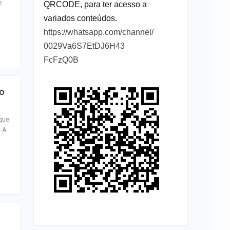
e
QRCODE, para ter acesso a
variados conteúdos.
https://whatsapp.com/channel/
0029Va6S7EtDJ6H43
FcFzQ0B
to
 que
. A