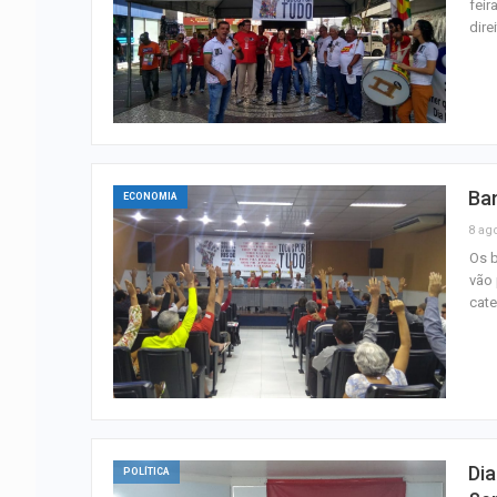
feir
dire
Ban
ECONOMIA
8 ag
Os b
vão 
cate
Dia
POLÍTICA