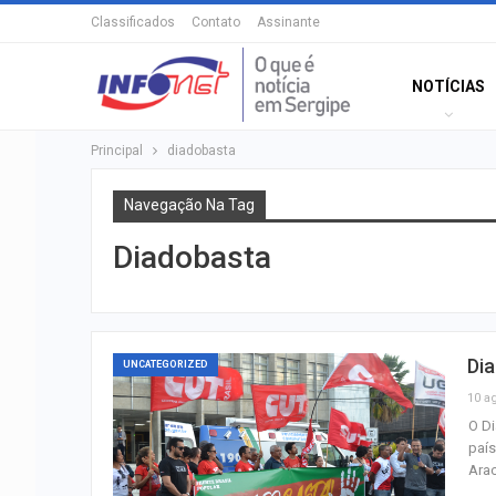
Classificados
Contato
Assinante
NOTÍCIAS
Principal
diadobasta
Navegação Na Tag
Diadobasta
Dia
UNCATEGORIZED
10 a
O Di
país
Arac