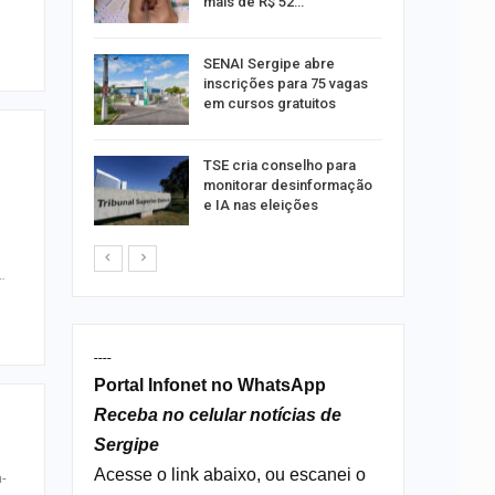
mais de R$ 52…
a e
SENAI Sergipe abre
reso por
inscrições para 75 vagas
ica
em cursos gratuitos
sibilidade
TSE cria conselho para
rante o
monitorar desinformação
e IA nas eleições
…
----
Portal Infonet no WhatsApp
Receba no celular notícias de
Sergipe
Acesse o link abaixo, ou escanei o
a-