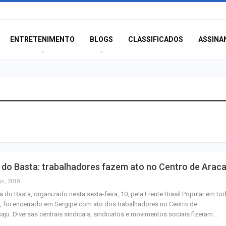
ENTRETENIMENTO
BLOGS
CLASSIFICADOS
ASSINA
Champagne: Uma
de Pai e Filho
A Fabulosa Maqu
 do Basta: trabalhadores fazem ato no Centro de Araca
Tempo
go, 2018
a do Basta, organizado nesta sexta-feira, 10, pela Frente Brasil Popular em to
, foi encerrado em Sergipe com ato dos trabalhadores no Centro de
Homem Aranha: 
aju. Diversas centrais sindicais, sindicatos e movimentos sociais fizeram…
Dia