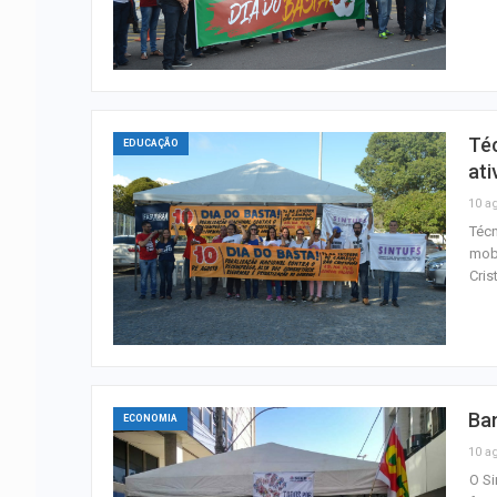
Téc
EDUCAÇÃO
ati
10 a
Técn
mobi
Cris
Ban
ECONOMIA
10 a
O Si