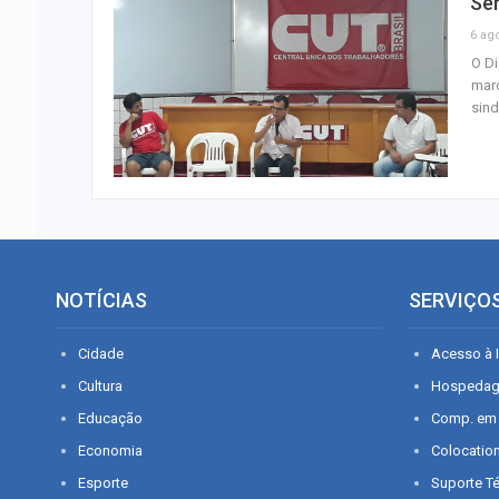
Se
6 ag
O Di
marc
sind
NOTÍCIAS
SERVIÇO
Cidade
Acesso à I
Cultura
Hospeda
Educação
Comp. em
Economia
Colocatio
Esporte
Suporte T