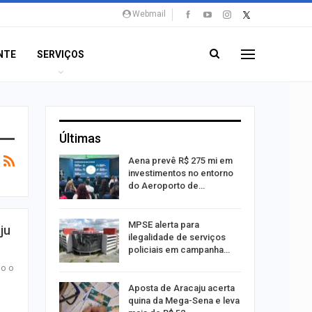
Webmail
NTE
SERVIÇOS
Últimas
 Viagem
Aena prevê R$ 275 mi em
investimentos no entorno
do Aeroporto de…
ina do
MPSE alerta para
ju
ilegalidade de serviços
policiais em campanha…
do o
Um Novo
Aposta de Aracaju acerta
quina da Mega-Sena e leva