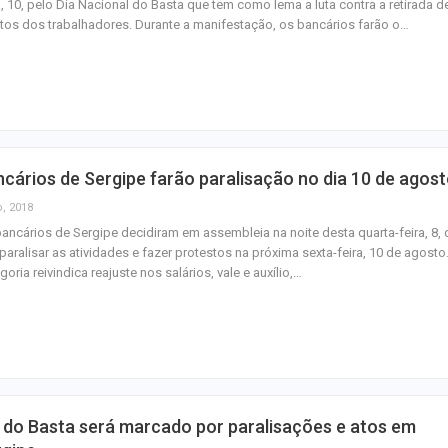
a, 10, pelo Dia Nacional do Basta que tem como lema a luta contra a retirada d
itos dos trabalhadores. Durante a manifestação, os bancários farão o…
cários de Sergipe farão paralisação no dia 10 de agos
o, 2018
ancários de Sergipe decidiram em assembleia na noite desta quarta-feira, 8,
paralisar as atividades e fazer protestos na próxima sexta-feira, 10 de agosto
goria reivindica reajuste nos salários, vale e auxílio,…
 do Basta será marcado por paralisações e atos em