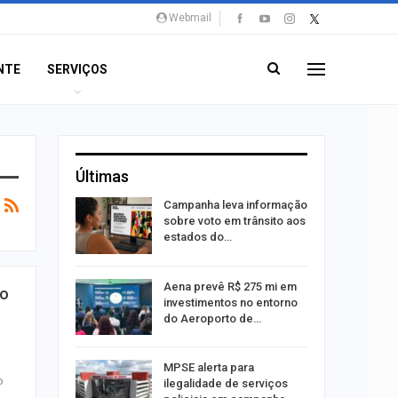
Webmail
NTE
SERVIÇOS
Últimas
o Bairro
Campanha leva informação
s de 4 kg
sobre voto em trânsito aos
estados do…
 Viagem
Aena prevê R$ 275 mi em
ho
investimentos no entorno
do Aeroporto de…
ina do
MPSE alerta para
o
ilegalidade de serviços