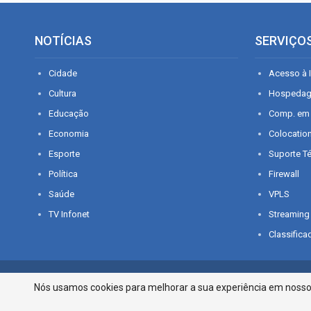
NOTÍCIAS
SERVIÇO
Cidade
Acesso à I
Cultura
Hospeda
Educação
Comp. em
Economia
Colocatio
Esporte
Suporte T
Política
Firewall
Saúde
VPLS
TV Infonet
Streaming
Classifica
© 2026 - O que é notícia em Sergipe. Todos os direitos reservados.
Nós usamos cookies para melhorar a sua experiência em nosso p