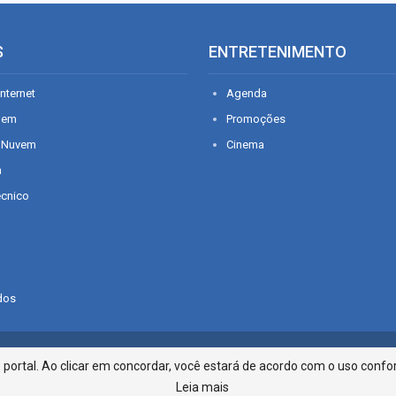
S
ENTRETENIMENTO
nternet
Agenda
gem
Promoções
 Nuvem
Cinema
n
écnico
dos
Infonet - Rua Monsenhor Silveira 2
ortal. Ao clicar em concordar, você estará de acordo com o uso confor
Leia mais