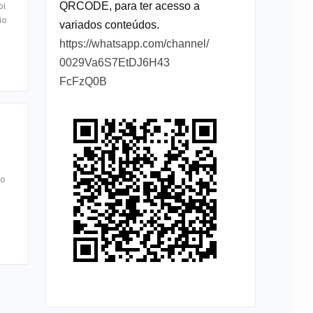
QRCODE, para ter acesso a
oi
io
variados conteúdos.
https://whatsapp.com/channel/
0029Va6S7EtDJ6H43
FcFzQ0B
no