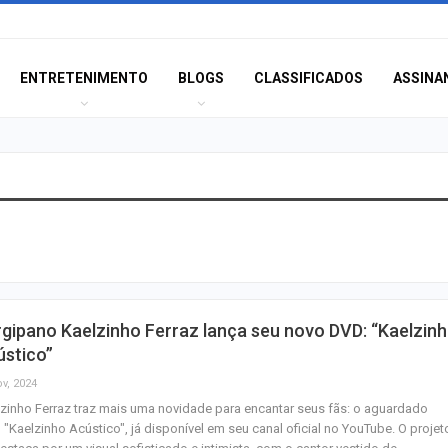
ENTRETENIMENTO
BLOGS
CLASSIFICADOS
ASSINA
Homem é preso n
América com mai
de crack
Champagne: Uma
gipano Kaelzinho Ferraz lança seu novo DVD: “Kaelzin
de Pai e Filho
ústico”
ov, 2024
zinho Ferraz traz mais uma novidade para encantar seus fãs: o aguardado
A Fabulosa Maqu
"Kaelzinho Acústico", já disponível em seu canal oficial no YouTube. O projet
Tempo