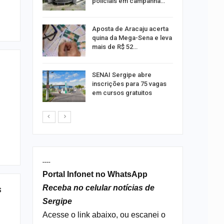
policiais em campanha…
Um Novo
Aposta de Aracaju acerta
quina da Mega-Sena e leva
mais de R$ 52…
a e
SENAI Sergipe abre
reso por
inscrições para 75 vagas
ica
em cursos gratuitos
----
Portal Infonet no WhatsApp
Receba no celular notícias de
s
Sergipe
Acesse o link abaixo, ou escanei o