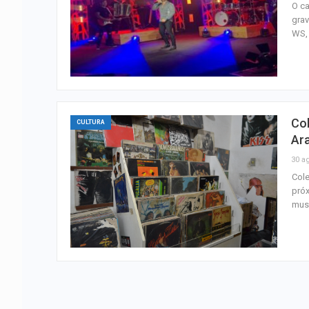
O ca
grav
WS, 
Co
CULTURA
Ar
30 a
Cole
próx
musi