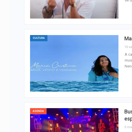
se d
Ma
CULTURA
10 se
A ca
musi
Neno
Bu
AGENDA
esp
5 ma