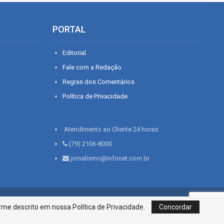
PORTAL
Editorial
Fale com a Redação
Regras dos Comentários
Política de Privacidade
Atendimento ao Cliente 24 horas:
(79) 2106-8000
jornalismo@infonet.com.br
76, Bairro São José | Aracaju-SE, CEP 49015-030, Fone: 79.2106.8000 - CI
me descrito em nossa Política de Privacidade.
Concordar
Centro de Informações LTDA