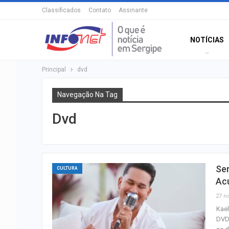
Classificados
Contato
Assinante
NOTÍCIAS
Principal
dvd
Navegação Na Tag
Dvd
Ser
CULTURA
Ac
27 n
Kael
DVD 