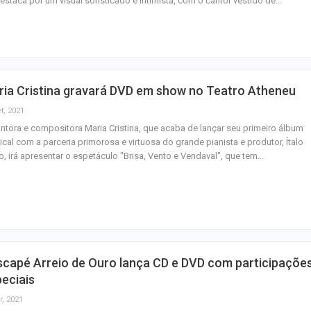
estaca por um visual sofisticado e intimista, com o cantor vestido de…
Homem Aranha: 
Dia
ria Cristina gravará DVD em show no Teatro Atheneu
Mulher é agredid
t, 2021
companheiro é p
ntora e compositora Maria Cristina, que acaba de lançar seu primeiro álbum
violência domést
cal com a parceria primorosa e virtuosa do grande pianista e produtor, Ítalo
, irá apresentar o espetáculo "Brisa, Vento e Vendaval", que tem…
scapé Arreio de Ouro lança CD e DVD com participaçõe
eciais
r, 2021