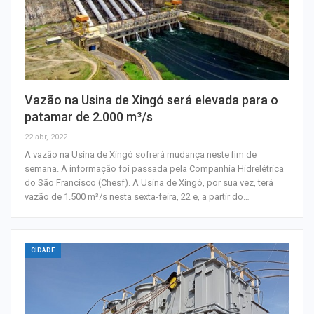
Vazão na Usina de Xingó será elevada para o
patamar de 2.000 m³/s
22 abr, 2022
A vazão na Usina de Xingó sofrerá mudança neste fim de
semana. A informação foi passada pela Companhia Hidrelétrica
do São Francisco (Chesf). A Usina de Xingó, por sua vez, terá
vazão de 1.500 m³/s nesta sexta-feira, 22 e, a partir do…
CIDADE