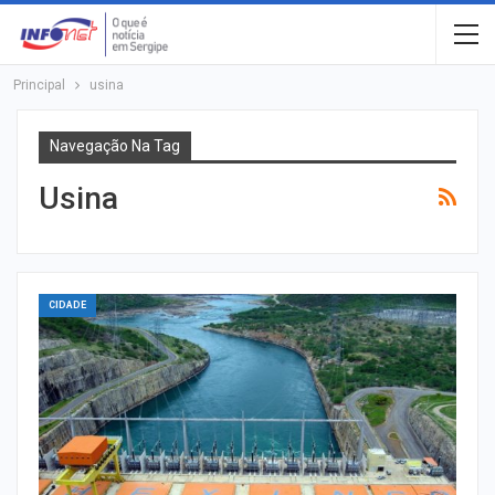
Principal
usina
Navegação Na Tag
Usina
CIDADE