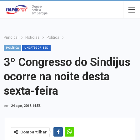
Principal
Notícias
Política
POLÍTICA
UNCATEGORIZED
3º Congresso do Sindijus
ocorre na noite desta
sexta-feira
em
24 ago, 2018 14:53
Compartilhar