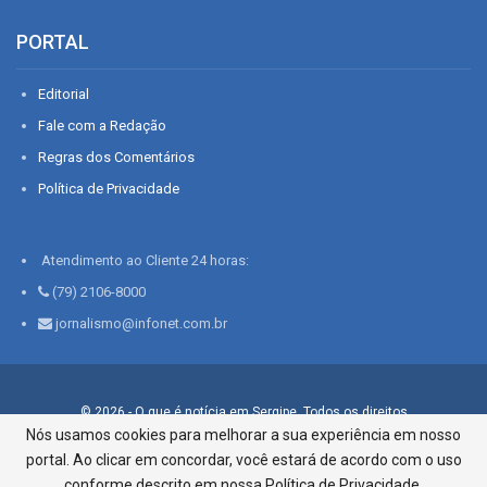
PORTAL
Editorial
Fale com a Redação
Regras dos Comentários
Política de Privacidade
Atendimento ao Cliente 24 horas:
(79) 2106-8000
jornalismo@infonet.com.br
© 2026 - O que é notícia em Sergipe. Todos os direitos
reservados.
Nós usamos cookies para melhorar a sua experiência em nosso
portal. Ao clicar em concordar, você estará de acordo com o uso
Infonet - Rua Monsenhor Silveira 276, Bairro São José |
Aracaju-SE, CEP 49015-030, Fone: 79.2106.8000 - CI Centro de
conforme descrito em nossa Política de Privacidade.