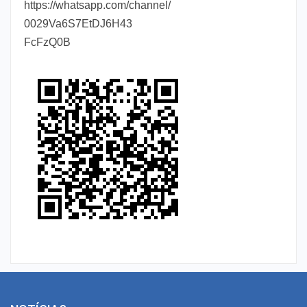
https://whatsapp.com/channel/
0029Va6S7EtDJ6H43
FcFzQ0B