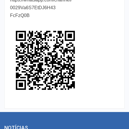
0029Va6S7EtDJ6H43
FcFzQ0B
NOTÍCIAS