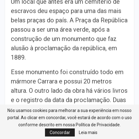
Um local que antes era um cemitério de
escravos deu espaço para uma das mais
belas praças do país. A Praça da República
passou a ser uma área verde, após a
construção de um monumento que faz
alusão à proclamação da república, em
1889.
Esse monumento foi construído todo em
mármore Carrara e possui 20 metros
altura. O outro lado da obra há vários livros
e o registro da data da proclamação. Duas
pequenas estátuas erguem escudos e, em
Nós usamos cookies para melhorar a sua experiência em nosso
cada um deles está escrito “Probidade” e
portal. Ao clicar em concordar, você estará de acordo com o uso
conforme descrito em nossa Política de Privacidade.
“União”.
Concordar
Leia mais