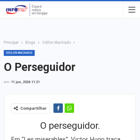
Principal
Blogs
Odilon Machado
ODILON MACHADO
O Perseguidor
em
11 jun, 2026 11:21
Compartilhar
O perseguidor.
Em “Les miserables”, Victor Hugo traça