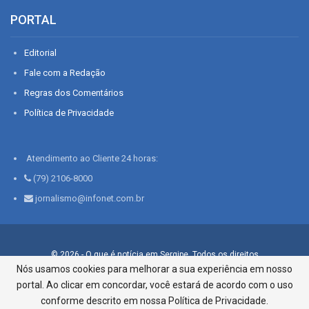
PORTAL
Editorial
Fale com a Redação
Regras dos Comentários
Política de Privacidade
Atendimento ao Cliente 24 horas:
(79) 2106-8000
jornalismo@infonet.com.br
© 2026 - O que é notícia em Sergipe. Todos os direitos
reservados.
Nós usamos cookies para melhorar a sua experiência em nosso
portal. Ao clicar em concordar, você estará de acordo com o uso
Infonet - Rua Monsenhor Silveira 276, Bairro São José |
Aracaju-SE, CEP 49015-030, Fone: 79.2106.8000 - CI Centro de
conforme descrito em nossa Política de Privacidade.