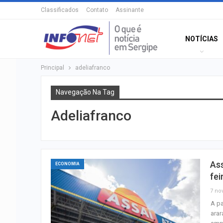
Classificados
Contato
Assinante
NOTÍCIAS
Principal
adeliafranco
Navegação Na Tag
Adeliafranco
Ass
ECONOMIA
fei
7 nov
A pa
ara