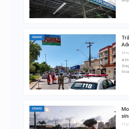
ampl
Trâ
CIDADE
Adé
24 a
A Pr
Grag
loca
Mor
CIDADE
sin
17 ju