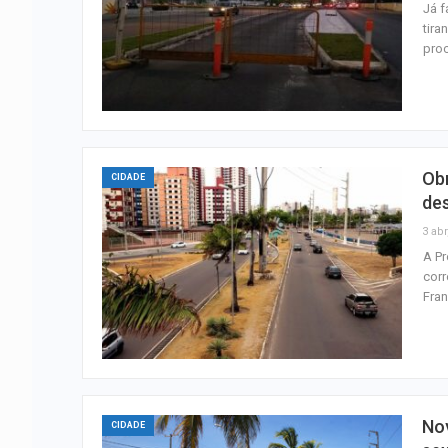
Já f
tira
proc
Obr
CIDADE
des
3 abr
A Pr
corr
Fran
Nov
CIDADE