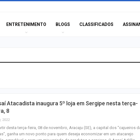
ENTRETENIMENTO
BLOGS
CLASSIFICADOS
ASSINA
Champagne: Uma
de Pai e Filho
A Fabulosa Maqu
aí Atacadista inaugura 5º loja em Sergipe nesta terça-
Tempo
ra, 8
, 2022
rtir desta terça-feira, 08 de novembro, Aracaju (SE), a capital dos “cajueiros d
Homem Aranha: 
ras”, ganha um novo ponto para quem deseja economizar em um atacarejo
Dia