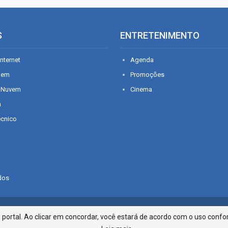
S
ENTRETENIMENTO
nternet
Agenda
gem
Promoções
 Nuvem
Cinema
n
écnico
dos
Infonet - Rua Monsenhor Silveira 2
ortal. Ao clicar em concordar, você estará de acordo com o uso confor