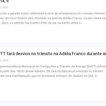
ta, 6
r, 2020
odo a garantir maior celeridade à obra de infraestrutura do corredor Hermes
es, um novo binário será montado na avenida Adélia Franco, a partir desta se
a, dia 6, no sentido Sul (Centro/DIA) da via, no trecho entre o…
T fará desvios no trânsito na Adélia Franco durante a
t, 2018
perintendência Municipal de Transportes e Trânsito de Aracaju (SMTT) infor
a partir das 13h30 desse sábado, 28, fará mudanças provisórias no trânsito
nte uma manifestação que irá acontecer embaixo do viaduto do DIA. O…