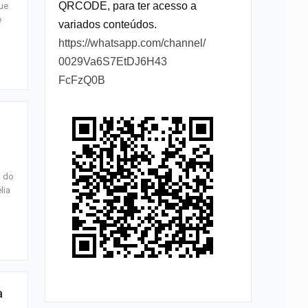
QRCODE, para ter acesso a
ue
e
variados conteúdos.
https://whatsapp.com/channel/
0029Va6S7EtDJ6H43
FcFzQ0B
a do
lia
a