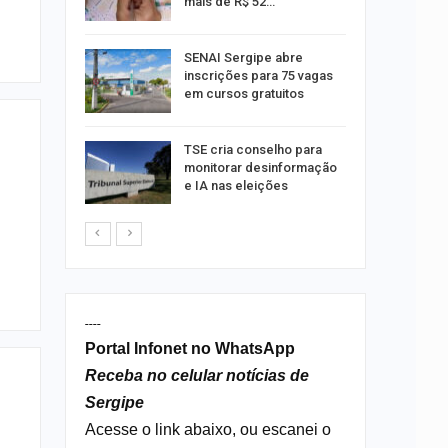
mais de R$ 52…
a e
SENAI Sergipe abre
reso por
inscrições para 75 vagas
ica
em cursos gratuitos
sibilidade
TSE cria conselho para
rante o
monitorar desinformação
e IA nas eleições
----
Portal Infonet no WhatsApp
Receba no celular notícias de
Sergipe
Acesse o link abaixo, ou escanei o