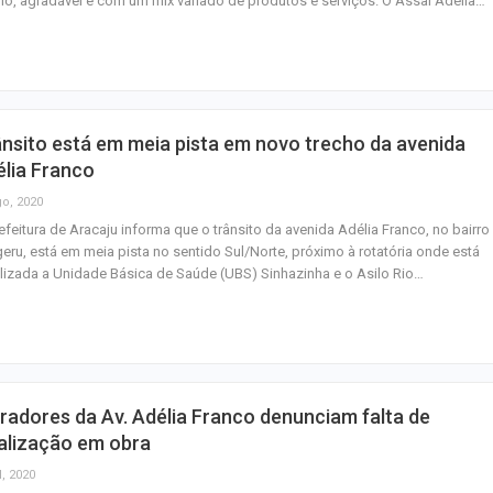
o, agradável e com um mix variado de produtos e serviços. O Assaí Adélia…
Mulher é agredid
companheiro é p
violência domést
nsito está em meia pista em novo trecho da avenida
Sergipe terá pos
lia Franco
de chuva leve du
go, 2020
fim de semana
efeitura de Aracaju informa que o trânsito da avenida Adélia Franco, no bairro
eru, está em meia pista no sentido Sul/Norte, próximo à rotatória onde está
lizada a Unidade Básica de Saúde (UBS) Sinhazinha e o Asilo Rio…
adores da Av. Adélia Franco denunciam falta de
alização em obra
l, 2020