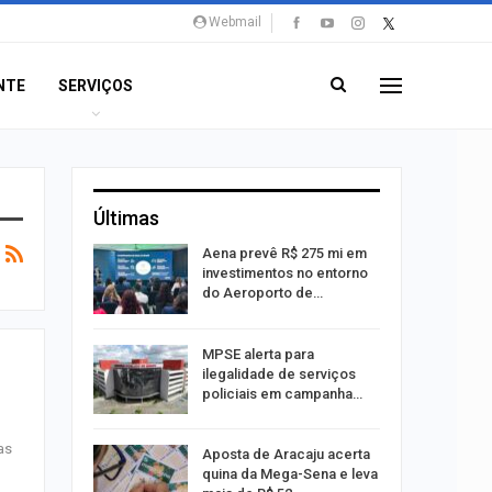
Webmail
NTE
SERVIÇOS
Últimas
 Viagem
Aena prevê R$ 275 mi em
investimentos no entorno
do Aeroporto de…
ina do
MPSE alerta para
ilegalidade de serviços
policiais em campanha…
as
Um Novo
Aposta de Aracaju acerta
quina da Mega-Sena e leva