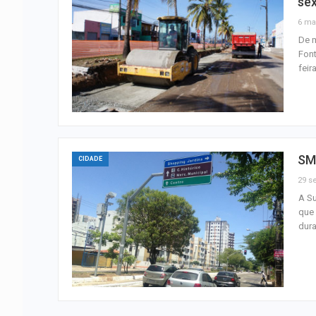
sex
6 ma
De m
Font
feir
SMT
CIDADE
29 se
A Su
que 
dura