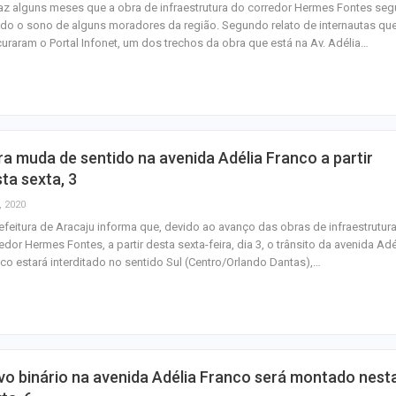
az alguns meses que a obra de infraestrutura do corredor Hermes Fontes seg
ndo o sono de alguns moradores da região. Segundo relato de internautas qu
uraram o Portal Infonet, um dos trechos da obra que está na Av. Adélia…
a muda de sentido na avenida Adélia Franco a partir
ta sexta, 3
, 2020
efeitura de Aracaju informa que, devido ao avanço das obras de infraestrutur
edor Hermes Fontes, a partir desta sexta-feira, dia 3, o trânsito da avenida Adé
co estará interditado no sentido Sul (Centro/Orlando Dantas),…
o binário na avenida Adélia Franco será montado nest