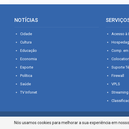
NOTÍCIAS
SERVIÇO
Cidade
Acesso à I
Cultura
Hospeda
Educação
Comp. em
Economia
Colocatio
Esporte
Suporte T
Política
Firewall
Saúde
VPLS
TV Infonet
Streaming
Classifica
© 2026 - O que é notícia em Sergipe. Todos os direitos reservados.
Nós usamos cookies para melhorar a sua experiência em nosso p