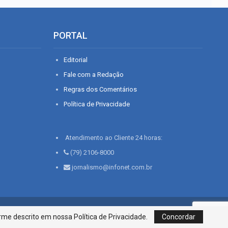
PORTAL
Editorial
Fale com a Redação
Regras dos Comentários
Política de Privacidade
Atendimento ao Cliente 24 horas:
(79) 2106-8000
jornalismo@infonet.com.br
76, Bairro São José | Aracaju-SE, CEP 49015-030, Fone: 79.2106.8000 - CI
me descrito em nossa Política de Privacidade.
Concordar
Centro de Informações LTDA