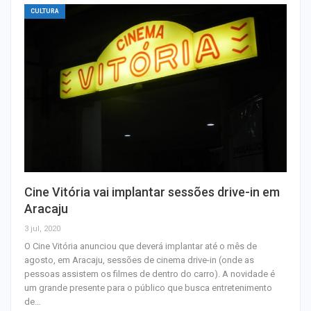
CULTURA
Cine Vitória vai implantar sessões drive-in em
Aracaju
3 jul, 2020
O Cine Vitória anunciou que deverá implantar até o mês de
agosto, em Aracaju, sessões de cinema drive-in (onde as
pessoas assistem os filmes de dentro do carro). A novidade é
um grande presente para o público que busca entretenimento
de…