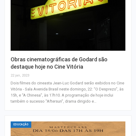
Obras cinematográficas de Godard são
destaque hoje no Cine Vitória
22 jan, 2023
Dois filmes do cineasta Jean-Luc Godard serão exibidos no Cine
Vitória - Sala Avenida Brasil neste domingo, 22: “O Desprezo”, às
15h, e “A Chinesa”, às 17h10. A programação de hoje inclui
também o sucesso "Aftersun", drama dirigido e…
EDUCAÇÃO