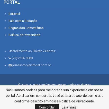
PORTAL
Editorial
Fale com a Redação
Regras dos Comentários
Política de Privacidade
Atendimento ao Cliente 24 horas:
(79) 2106-8000
jornalismo@infonet.com.br
© 2026 - O que é notícia em Sergipe. Todos os direitos
reservados.
Nós usamos cookies para melhorar a sua experiência em nosso
portal. Ao clicar em concordar, você estará de acordo com o uso
Infonet - Rua Monsenhor Silveira 276, Bairro São José |
Aracaju-SE, CEP 49015-030, Fone: 79.2106.8000 - CI Centro de
conforme descrito em nossa Política de Privacidade.
Informações LTDA
Concordar
Leia mais