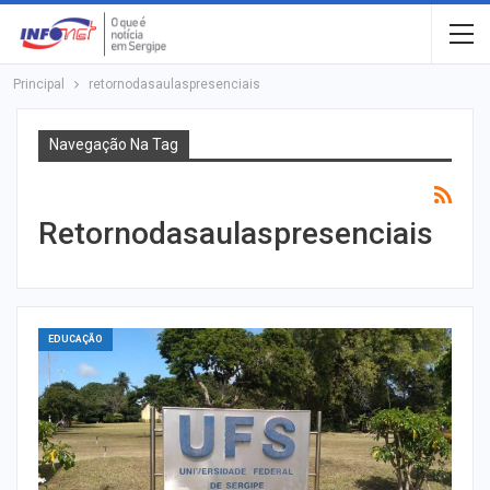
Principal
retornodasaulaspresenciais
Navegação Na Tag
Retornodasaulaspresenciais
EDUCAÇÃO