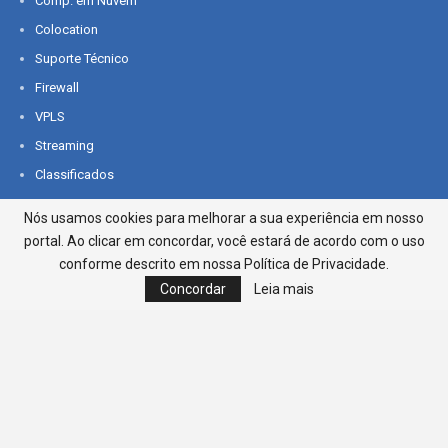
Comp. em Nuvem
Colocation
Suporte Técnico
Firewall
VPLS
Streaming
Classificados
Nós usamos cookies para melhorar a sua experiência em nosso
ENTRETENIMENTO
portal. Ao clicar em concordar, você estará de acordo com o uso
conforme descrito em nossa Política de Privacidade.
Agenda
Concordar
Leia mais
Promoções
Cinema
PORTAL
Editorial