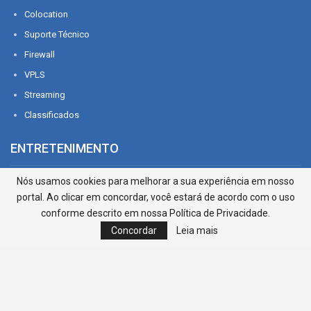
Colocation
Suporte Técnico
Firewall
VPLS
Streaming
Classificados
ENTRETENIMENTO
Nós usamos cookies para melhorar a sua experiência em nosso
Agenda
portal. Ao clicar em concordar, você estará de acordo com o uso
Promoções
conforme descrito em nossa Política de Privacidade.
Cinema
Concordar
Leia mais
PORTAL
Editorial
Fale com a Redação