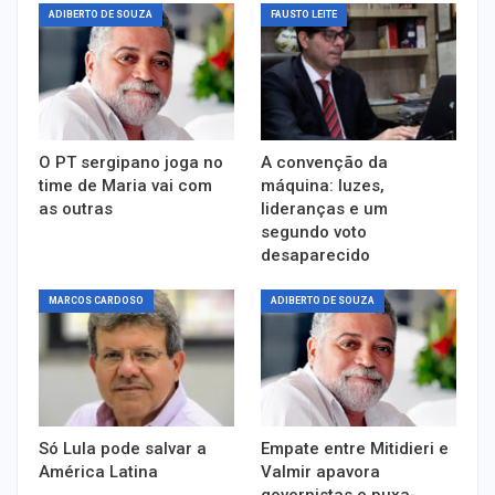
ADIBERTO DE SOUZA
FAUSTO LEITE
O PT sergipano joga no
A convenção da
time de Maria vai com
máquina: luzes,
as outras
lideranças e um
segundo voto
desaparecido
MARCOS CARDOSO
ADIBERTO DE SOUZA
Só Lula pode salvar a
Empate entre Mitidieri e
América Latina
Valmir apavora
governistas e puxa-