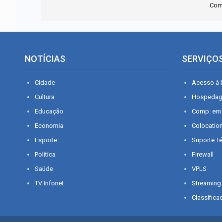
Com
NOTÍCIAS
SERVIÇO
Cidade
Acesso à I
Cultura
Hospeda
Educação
Comp. em
Economia
Colocatio
Esporte
Suporte T
Política
Firewall
Saúde
VPLS
TV Infonet
Streaming
Classifica