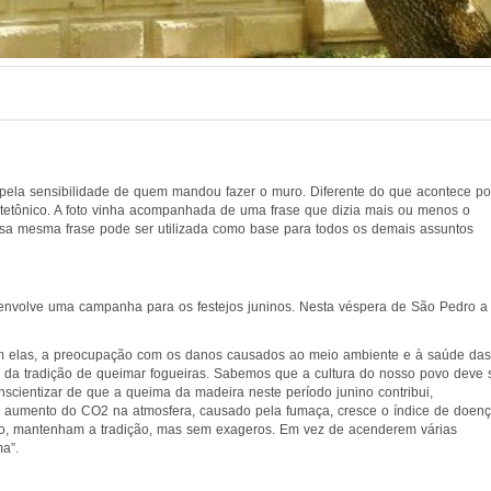
 pela sensibilidade de quem mandou fazer o muro. Diferente do que acontece po
uitetônico. A foto vinha acompanhada de uma frase que dizia mais ou menos o
sa mesma frase pode ser utilizada como base para todos os demais assuntos
senvolve uma campanha para os festejos juninos. Nesta véspera de São Pedro a
com elas, a preocupação com os danos causados ao meio ambiente e à saúde das
 da tradição de queimar fogueiras. Sabemos que a cultura do nosso povo deve 
cientizar de que a queima da madeira neste período junino contribui,
 o aumento do CO2 na atmosfera, causado pela fumaça, cresce o índice de doen
isso, mantenham a tradição, mas sem exageros. Em vez de acenderem várias
a”.