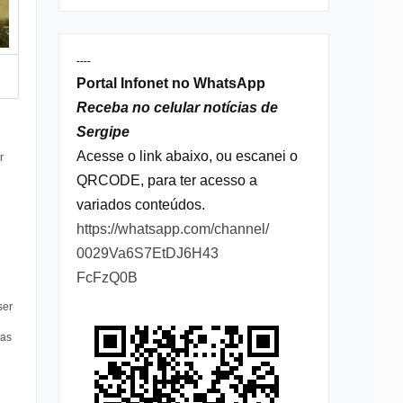
----
Portal Infonet no WhatsApp
Receba no celular notícias de
Sergipe
Acesse o link abaixo, ou escanei o
r
QRCODE, para ter acesso a
variados conteúdos.
https://whatsapp.com/channel/
0029Va6S7EtDJ6H43
FcFzQ0B
ser
ças