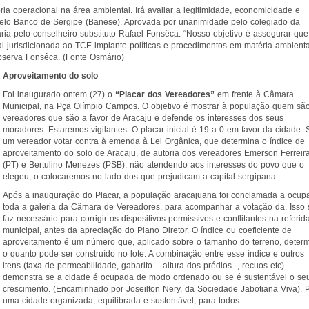
ria operacional na área ambiental. Irá avaliar a legitimidade, economicidade e
s pelo Banco de Sergipe (Banese). Aprovada por unanimidade pelo colegiado da
ia pelo conselheiro-substituto Rafael Fonsêca. “Nosso objetivo é assegurar que
al jurisdicionada ao TCE implante políticas e procedimentos em matéria ambienta
bserva Fonsêca. (Fonte Osmário)
Aproveitamento do solo
Foi inaugurado ontem (27) o
“Placar dos Vereadores”
em frente à Câmara
Municipal, na Pça Olímpio Campos. O objetivo é mostrar à população quem sã
vereadores que são a favor de Aracaju e defende os interesses dos seus
moradores. Estaremos vigilantes. O placar inicial é 19 a 0 em favor da cidade. 
um vereador votar contra à emenda à Lei Orgânica, que determina o índice de
aproveitamento do solo de Aracaju, de autoria dos vereadores Emerson Ferreir
(PT) e Bertulino Menezes (PSB), não atendendo aos interesses do povo que o
elegeu, o colocaremos no lado dos que prejudicam a capital sergipana.
Após a inauguração do Placar, a população aracajuana foi conclamada a ocup
toda a galeria da Câmara de Vereadores, para acompanhar a votação da. Isso 
faz necessário para corrigir os dispositivos permissivos e conflitantes na referida
municipal, antes da apreciação do Plano Diretor. O índice ou coeficiente de
aproveitamento é um número que, aplicado sobre o tamanho do terreno, deter
o quanto pode ser construído no lote. A combinação entre esse índice e outros
itens (taxa de permeabilidade, gabarito – altura dos prédios -, recuos etc)
demonstra se a cidade é ocupada de modo ordenado ou se é sustentável o se
crescimento. (Encaminhado por Joseilton Nery, da Sociedade Jabotiana Viva). 
uma cidade organizada, equilibrada e sustentável, para todos.