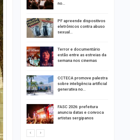
no…
 roubos
PF apreende dispositivos
termina
eletrônicos contra abuso
sexual…
ndutores
Terror e documentário
e radares
estão entre as estreias da
semana nos cinemas
o presos
CCTECA promove palestra
 de fios
sobre inteligência artificial
pela
generativa no…
elulares
FASC 2026: prefeitura
 em 2025,
anuncia datas e convoca
artistas sergipanos