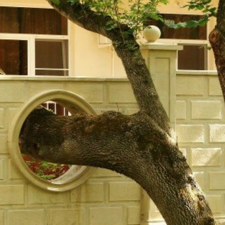
e de graduação
Operação contra
de motocicletas 
em prisões em…
SMTT orienta co
sobre aferição d
nesta…
Três homens sã
por furto de 17kg
de cobre em Ca
Mais de 830 mil c
foram subtraídos
aponta…