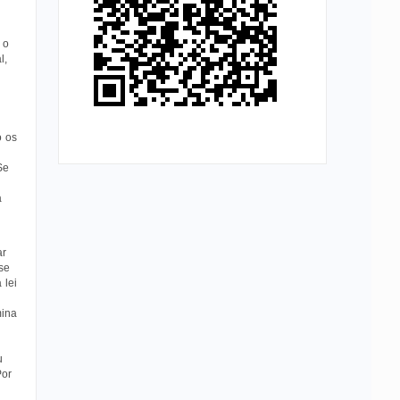
 o
l,
o os
Se
a
ar
se
 lei
mina
u
Por