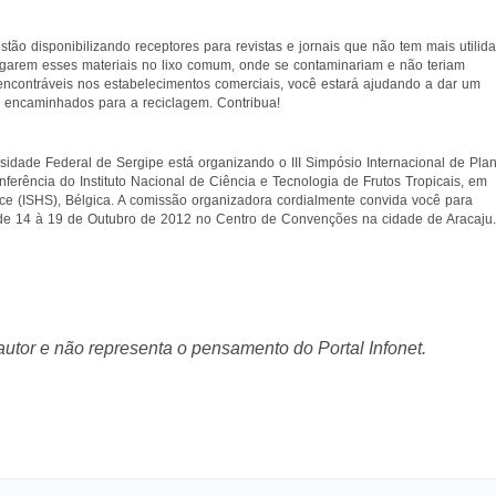
stão disponibilizando receptores para revistas e jornais que não tem mais utilid
 jogarem esses materiais no lixo comum, onde se contaminariam e não teriam
e encontráveis nos estabelecimentos comerciais, você estará ajudando a dar um
rão encaminhados para a reciclagem. Contribua!
sidade Federal de Sergipe está organizando o III Simpósio Internacional de Plan
ferência do Instituto Nacional de Ciência e Tecnologia de Frutos Tropicais, em
ence (ISHS), Bélgica. A comissão organizadora cordialmente convida você para
o de 14 à 19 de Outubro de 2012 no Centro de Convenções na cidade de Aracaju.
 autor e não representa o pensamento do Portal Infonet.