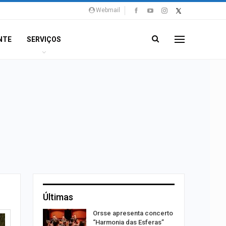
Webmail
NTE
SERVIÇOS
Últimas
ições para
Orsse apresenta concerto
 técnicos
“Harmonia das Esferas”