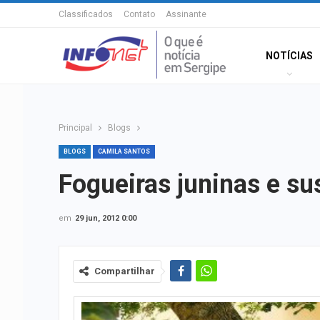
Classificados
Contato
Assinante
NOTÍCIAS
Principal
Blogs
BLOGS
CAMILA SANTOS
Fogueiras juninas e su
em
29 jun, 2012 0:00
Compartilhar