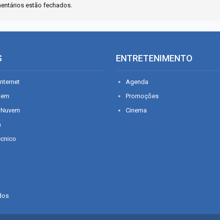
entários estão fechados.
S
ENTRETENIMENTO
nternet
Agenda
gem
Promoções
 Nuvem
Cinema
n
écnico
dos