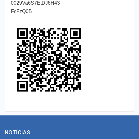
0029Va6S7EtDJ6H43
FcFzQ0B
NOTÍCIAS