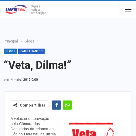
Principal
Blogs
BLOGS
CAMILA SANTOS
“Veta, Dilma!”
em
4 maio, 2012 0:00
Compartilhar
A votação e aprovação
pela Câmara dos
Deputados da reforma do
Código Florestal, na última