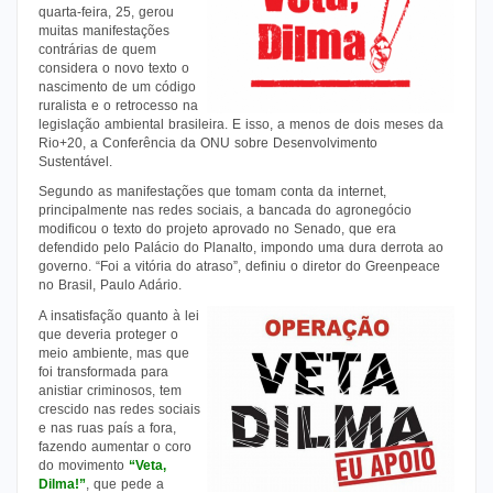
quarta-feira, 25, gerou
muitas manifestações
contrárias de quem
considera o novo texto o
nascimento de um código
ruralista e o retrocesso na
legislação ambiental brasileira. E isso, a menos de dois meses da
Rio+20, a Conferência da ONU sobre Desenvolvimento
Sustentável.
Segundo as manifestações que tomam conta da internet,
principalmente nas redes sociais, a bancada do agronegócio
modificou o texto do projeto aprovado no Senado, que era
defendido pelo Palácio do Planalto, impondo uma dura derrota ao
governo. “Foi a vitória do atraso”, definiu o diretor do Greenpeace
no Brasil, Paulo Adário.
A insatisfação quanto à lei
que deveria proteger o
meio ambiente, mas que
foi transformada para
anistiar criminosos, tem
crescido nas redes sociais
e nas ruas país a fora,
fazendo aumentar o coro
do movimento
“Veta,
Dilma!”
, que pede a