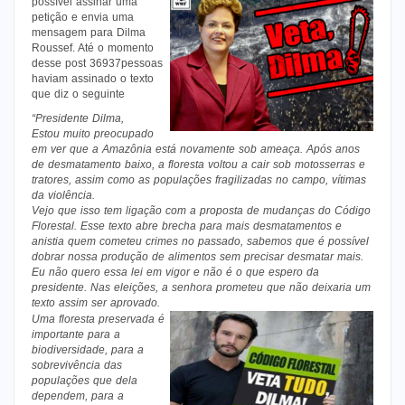
possível assinar uma
petição e envia uma
mensagem para Dilma
Roussef. Até o momento
desse post 36937pessoas
haviam assinado o texto
que diz o seguinte
“Presidente Dilma,
Estou muito preocupado
em ver que a Amazônia está novamente sob ameaça. Após anos
de desmatamento baixo, a floresta voltou a cair sob motosserras e
tratores, assim como as populações fragilizadas no campo, vítimas
da violência.
Vejo que isso tem ligação com a proposta de mudanças do Código
Florestal. Esse texto abre brecha para mais desmatamentos e
anistia quem cometeu crimes no passado, sabemos que é possível
dobrar nossa produção de alimentos sem precisar desmatar mais.
Eu não quero essa lei em vigor e não é o que espero da
presidente. Nas eleições, a senhora prometeu que não deixaria um
texto assim ser aprovado.
Uma floresta preservada é
importante para a
biodiversidade, para a
sobrevivência das
populações que dela
dependem, para a