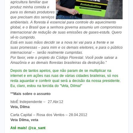
agricultura familiar que
produz minha comida e
para os demais produtores
que precisam dos serviços
ambientais. A floresta é essencial para controle do aquecimento
global, e o Brasil que a senhora governa assumiu um compromisso
internacional de redução de suas emissões de gases-estufa. Quero
vê-lo cumprido.
Está em suas mãos decidir se a nova lei vai para a frente e se
suas promessas – para mim e os demais eleitores, e para o público
internacional – serão realmente cumpridas.
Por favor, vete o projeto do Código Florestal. Você pode salvar a
Amazônia e as demais florestas brasileiras da destruição.”
Depois de tantos apelos, que não param de se multiplicar na
internet e em ações nas ruas de várias cidades braileiras, só nos
resta aguardar e conferir qual será a decisão da nossa presidente.
Eu, claro, estou na torcida do "Veta, Dilma!"
**Mais sobre o assunto
IstoÉ Independente – 27.Abr.12
Veta, Dilma
Carta Capital – Rosa dos Ventos – 28.04.2012
Veta Dilma, veta
Até mais! @ca_sant