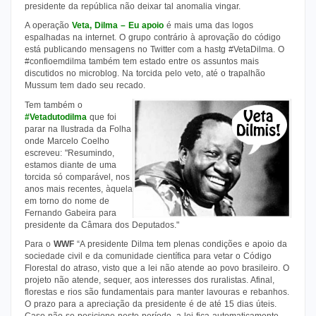
presidente da república não deixar tal anomalia vingar.
A operação
Veta, Dilma – Eu apoio
é mais uma das logos
espalhadas na internet. O grupo contrário à aprovação do código
está publicando mensagens no Twitter com a hastg #VetaDilma. O
#confioemdilma também tem estado entre os assuntos mais
discutidos no microblog. Na torcida pelo veto, até o trapalhão
Mussum tem dado seu recado.
Tem também o
#Vetadutodilma
que foi
parar na Ilustrada da Folha
onde Marcelo Coelho
escreveu: "Resumindo,
estamos diante de uma
torcida só comparável, nos
anos mais recentes, àquela
em torno do nome de
Fernando Gabeira para
presidente da Câmara dos Deputados."
Para o
WWF
“A presidente Dilma tem plenas condições e apoio da
sociedade civil e da comunidade científica para vetar o Código
Florestal do atraso, visto que a lei não atende ao povo brasileiro. O
projeto não atende, sequer, aos interesses dos ruralistas. Afinal,
florestas e rios são fundamentais para manter lavouras e rebanhos.
O prazo para a apreciação da presidente é de até 15 dias úteis.