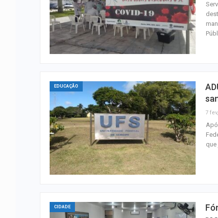
Serv
dest
man
Púb
AD
EDUCAÇÃO
san
7 fev
Após
Fede
que 
Fór
CIDADE