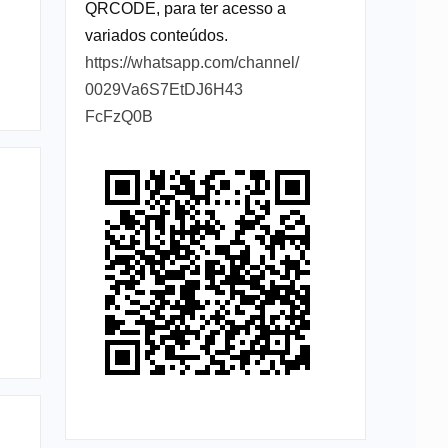
QRCODE, para ter acesso a
variados conteúdos.
https://whatsapp.com/channel/
0029Va6S7EtDJ6H43
FcFzQ0B
u