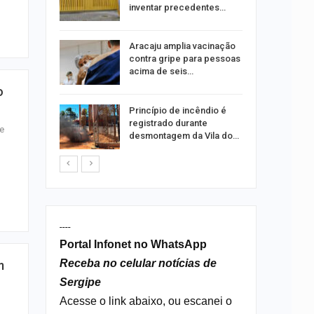
ia dos…
inventar precedentes…
traz a
Aracaju amplia vacinação
contra gripe para pessoas
acima de seis…
o
rca de 104
Princípio de incêndio é
oas
registrado durante
e
rar…
desmontagem da Vila do…
----
Portal Infonet no WhatsApp
Receba no celular notícias de
m
Sergipe
Acesse o link abaixo, ou escanei o