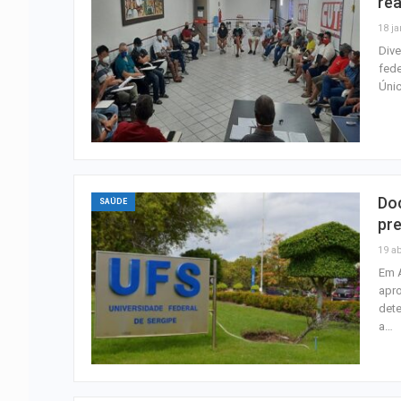
rea
18 ja
Dive
fede
Únic
Doc
SAÚDE
pre
19 ab
Em A
apro
dete
a…