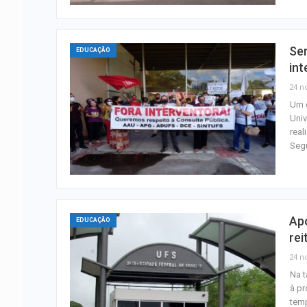
Ser
EDUCAÇÃO
in
24 n
Um d
Univ
real
Seg
Ap
EDUCAÇÃO
rei
24 n
Na t
à pr
temp