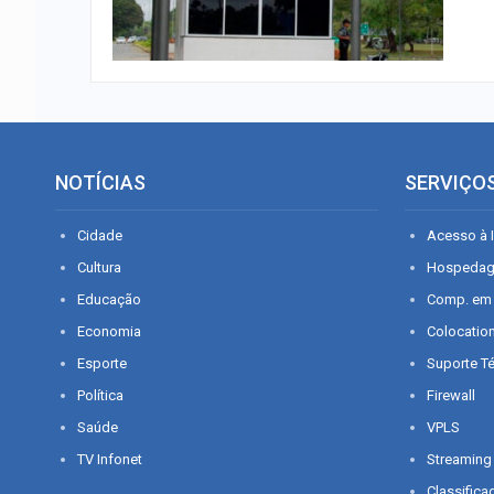
NOTÍCIAS
SERVIÇO
Cidade
Acesso à I
Cultura
Hospeda
Educação
Comp. em
Economia
Colocatio
Esporte
Suporte T
Política
Firewall
Saúde
VPLS
TV Infonet
Streaming
Classifica