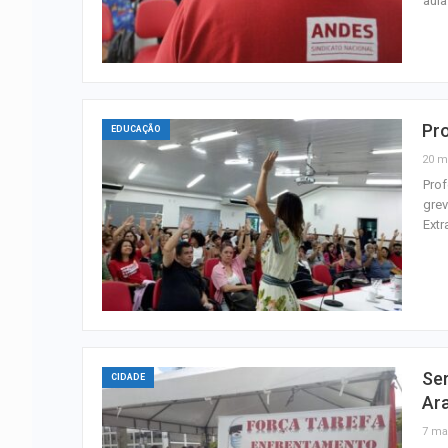
aula
Pro
EDUCAÇÃO
20 m
Prof
grev
Extr
Ser
CIDADE
Ar
7 ma