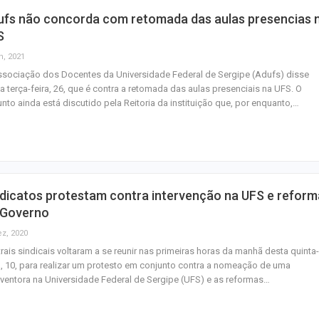
ufs não concorda com retomada das aulas presencias 
S
n, 2021
sociação dos Docentes da Universidade Federal de Sergipe (Adufs) disse
a terça-feira, 26, que é contra a retomada das aulas presenciais na UFS. O
nto ainda está discutido pela Reitoria da instituição que, por enquanto,…
dicatos protestam contra intervenção na UFS e reform
 Governo
ez, 2020
rais sindicais voltaram a se reunir nas primeiras horas da manhã desta quinta-
a, 10, para realizar um protesto em conjunto contra a nomeação de uma
rventora na Universidade Federal de Sergipe (UFS) e as reformas…