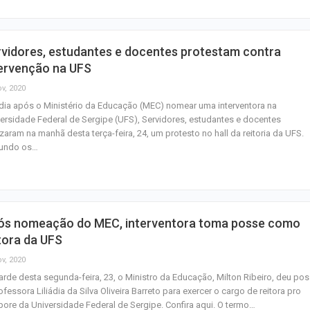
vidores, estudantes e docentes protestam contra
tervenção na UFS
ov, 2020
ia após o Ministério da Educação (MEC) nomear uma interventora na
ersidade Federal de Sergipe (UFS), Servidores, estudantes e docentes
izaram na manhã desta terça-feira, 24, um protesto no hall da reitoria da UFS.
undo os…
ós nomeação do MEC, interventora toma posse como
tora da UFS
ov, 2020
arde desta segunda-feira, 23, o Ministro da Educação, Milton Ribeiro, deu po
ofessora Liliádia da Silva Oliveira Barreto para exercer o cargo de reitora pro
ore da Universidade Federal de Sergipe. Confira aqui. O termo…