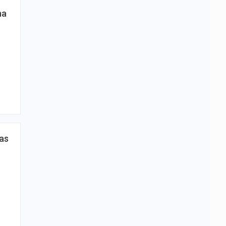
na
as