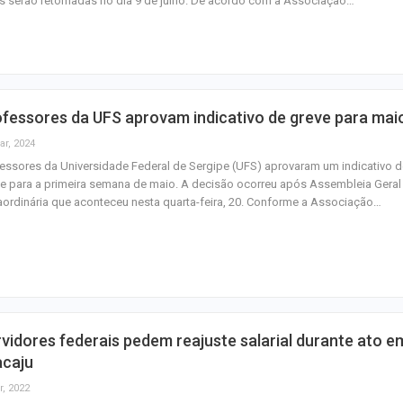
s serão retomadas no dia 9 de julho. De acordo com a Associação…
homenagem ao D
Maurício Manieri 
Aracaju a turnê
Inesquecível
fessores da UFS aprovam indicativo de greve para mai
Dia dos Pais: ce
ar, 2024
milhões de pess
essores da Universidade Federal de Sergipe (UFS) aprovaram um indicativo d
pretendem comp
e para a primeira semana de maio. A decisão ocorreu após Assembleia Geral
aordinária que aconteceu nesta quarta-feira, 20. Conforme a Associação…
vidores federais pedem reajuste salarial durante ato e
acaju
r, 2022