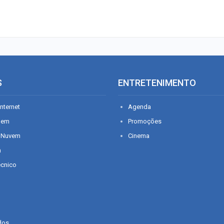
S
ENTRETENIMENTO
nternet
Agenda
gem
Promoções
 Nuvem
Cinema
n
écnico
dos