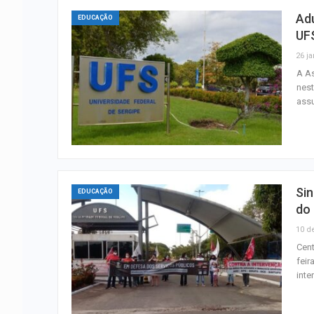
Ad
EDUCAÇÃO
UF
26 ja
A As
nest
assu
Sin
EDUCAÇÃO
do
10 d
Cent
feir
inte