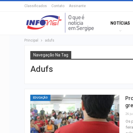
Classificados
Contato
Assinante
NOTÍCIAS
Principal
adufs
Navegação Na Tag
Adufs
Pr
EDUCAÇÃO
gr
26 ju
Os p
feir