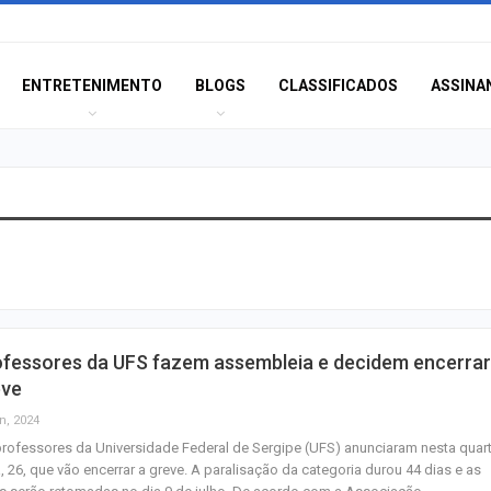
ENTRETENIMENTO
BLOGS
CLASSIFICADOS
ASSINA
Polícia Civil inve
acidente que ma
na BR-235 em…
Câmara de Itabai
ofessores da UFS fazem assembleia e decidem encerrar
abre concurso 
eve
salários de até R$
n, 2024
rofessores da Universidade Federal de Sergipe (UFS) anunciaram nesta quart
Filarmônica de I
a, 26, que vão encerrar a greve. A paralisação da categoria durou 44 dias e as
realiza concert