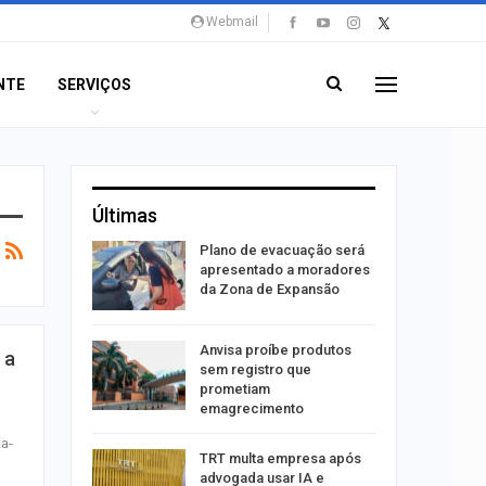
Webmail
NTE
SERVIÇOS
Últimas
stiga
Plano de evacuação será
tou casal
apresentado a moradores
da Zona de Expansão
aninha
Anvisa proíbe produtos
 a
com
sem registro que
 3 mil
prometiam
emagrecimento
a-
tabaiana
TRT multa empresa após
o em
advogada usar IA e