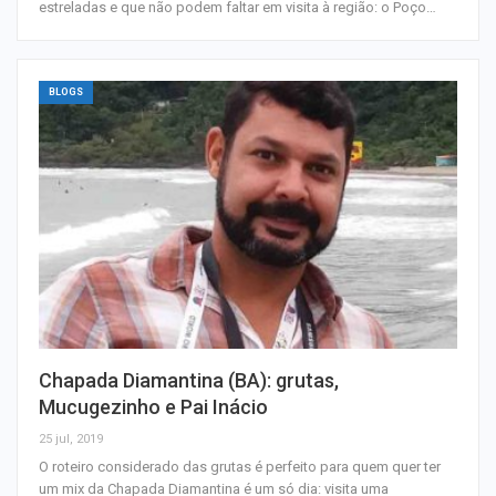
estreladas e que não podem faltar em visita à região: o Poço…
BLOGS
Chapada Diamantina (BA): grutas,
Mucugezinho e Pai Inácio
25 jul, 2019
O roteiro considerado das grutas é perfeito para quem quer ter
um mix da Chapada Diamantina é um só dia: visita uma