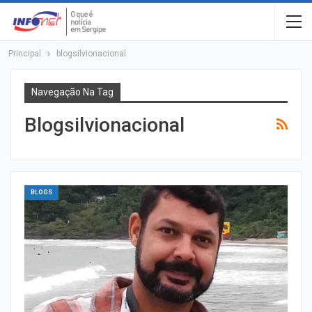
Principal
blogsilvionacional
Navegação Na Tag
Blogsilvionacional
BLOGS