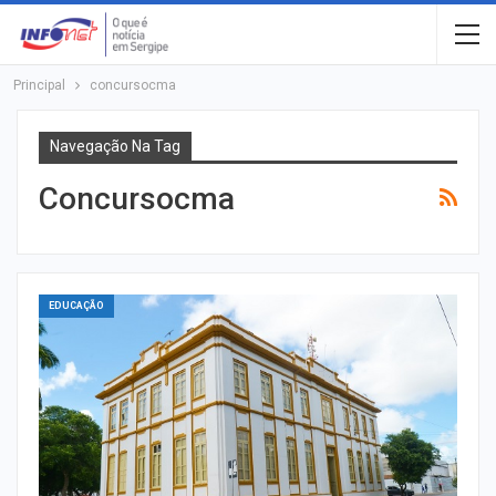
Principal
concursocma
Navegação Na Tag
Concursocma
EDUCAÇÃO