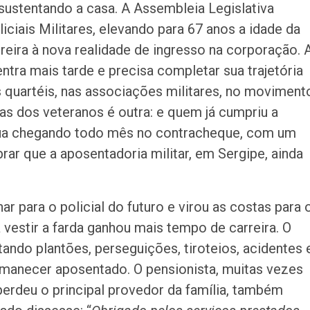
sustentando a casa. A Assembleia Legislativa
Influenza para o 
em geral
ciais Militares, elevando para 67 anos a idade da
eira à nova realidade de ingresso na corporação. 
Radiopatrulha a
mais de meio qui
ntra mais tarde e precisa completar sua trajetória
maconha em Car
 quartéis, nas associações militares, no moviment
sas dos veteranos é outra: e quem já cumpriu a
Idoso sofre mal 
colide veículo co
nua chegando todo mês no contracheque, com um
poste na Coroa 
ar que a aposentadoria militar, em Sergipe, ainda
Prouni 2026: div
resultado de nov
chamada para o 
r para o policial do futuro e virou as costas para 
 vestir a farda ganhou mais tempo de carreira. O
Produção de pet
tando plantões, perseguições, tiroteios, acidentes 
Sergipe aumento
manecer aposentado. O pensionista, muitas vezes
junho
 perdeu o principal provedor da família, também