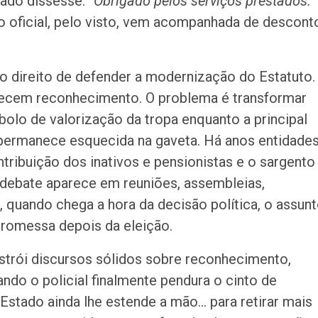
ado dissesse: “
Obrigado pelos serviços prestados.
o oficial, pelo visto, vem acompanhada de descont
o direito de defender a modernização do Estatuto. 
ecem reconhecimento. O problema é transformar
olo de valorização da tropa enquanto a principal
a permanece esquecida na gaveta. Há anos entidade
tribuição dos inativos e pensionistas e o sargento
debate aparece em reuniões, assembleias,
, quando chega a hora da decisão política, o assun
romessa depois da eleição.
constrói discursos sólidos sobre reconhecimento,
ando o policial finalmente pendura o cinto de
Estado ainda lhe estende a mão… para retirar mais