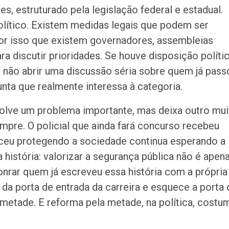
s, estruturado pela legislação federal e estadual.
olítico. Existem medidas legais que podem ser
por isso que existem governadores, assembleias
ara discutir prioridades. Se houve disposição políti
ue não abrir uma discussão séria sobre quem já pass
unta que realmente interessa à categoria.
solve um problema importante, mas deixa outro mui
pre. O policial que ainda fará concurso recebeu
heceu protegendo a sociedade continua esperando a
a história: valorizar a segurança pública não é apen
nrar quem já escreveu essa história com a própria
da porta de entrada da carreira e esquece a porta 
metade. E reforma pela metade, na política, costu