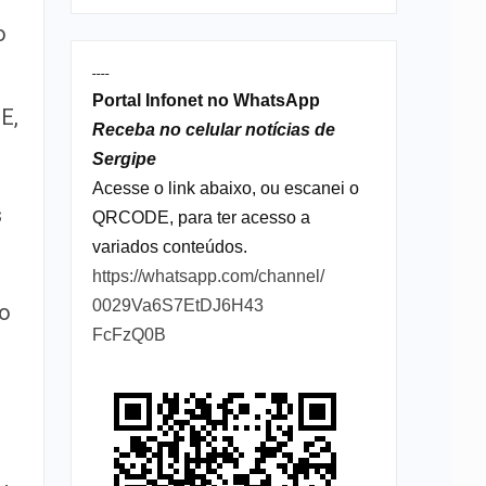
o
----
Portal Infonet no WhatsApp
E,
Receba no celular notícias de
Sergipe
Acesse o link abaixo, ou escanei o
s
QRCODE, para ter acesso a
variados conteúdos.
https://whatsapp.com/channel/
0029Va6S7EtDJ6H43
to
FcFzQ0B