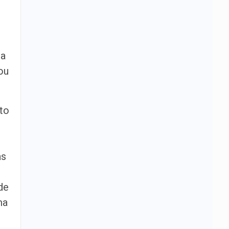
ca
ou
to
as
de
ma