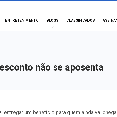
ENTRETENIMENTO
BLOGS
CLASSIFICADOS
ASSINA
desconto não se aposenta
Ipesaúde amplia
ra: entregar um benefício para quem ainda vai chega
imunização cont