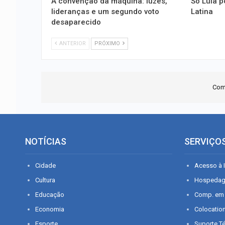
A convenção da máquina: luzes,
Só Lula p
lideranças e um segundo voto
Latina
desaparecido
ANTERIOR
PRÓXIMO
Com
NOTÍCIAS
SERVIÇO
Cidade
Acesso à I
Cultura
Hospeda
Educação
Comp. em
Economia
Colocatio
Esporte
Suporte T