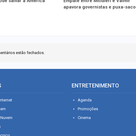
ode salvar a América
Empate entre Mitidieri e Valmir
apavora governistas e puxa-saco
entários estão fechados.
S
ENTRETENIMENTO
nternet
Agenda
gem
Promoções
 Nuvem
Cinema
n
écnico