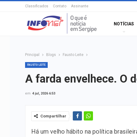
Classificados
Contato
Assinante
NOTÍCIAS
Principal
Blogs
Fausto Leite
FAUSTO LEITE
A farda envelhece. O 
em
4 jul, 2026 6:53
Compartilhar
Há um velho hábito na política brasilei