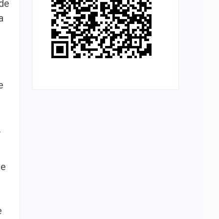
 de
a
e
.
ue
e