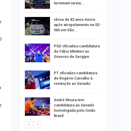
público
terminam nesta…
Idosa de 82 anos morre
A
preende
após atropelamento na SE-
lo de
065 em São…
mópolis
o
PSD oficializa candidatura
súbito e
de Fábio Mitidieri ao
ntra
Governo de Sergipe
do…
PT oficializa candidatura
ulgado o
de Rogério Carvalho à
a
reeleição ao Senado
2º…
o
André Moura tem
róleo em
e
candidatura ao Senado
u 1,7% em
homologada pelo União
Brasil