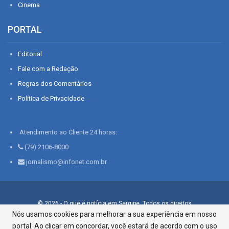
Cinema
PORTAL
Editorial
Fale com a Redação
Regras dos Comentários
Política de Privacidade
Atendimento ao Cliente 24 horas:
(79) 2106-8000
jornalismo@infonet.com.br
© 2026 - O que é notícia em Sergipe. Todos os direitos
reservados.
Nós usamos cookies para melhorar a sua experiência em nosso
portal. Ao clicar em concordar, você estará de acordo com o uso
Infonet - Rua Monsenhor Silveira 276, Bairro São José |