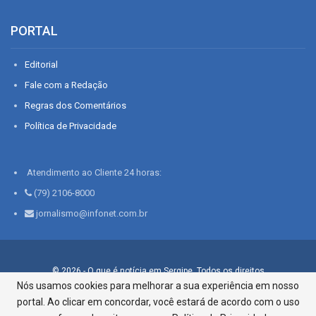
PORTAL
Editorial
Fale com a Redação
Regras dos Comentários
Política de Privacidade
Atendimento ao Cliente 24 horas:
(79) 2106-8000
jornalismo@infonet.com.br
© 2026 - O que é notícia em Sergipe. Todos os direitos
reservados.
Nós usamos cookies para melhorar a sua experiência em nosso
portal. Ao clicar em concordar, você estará de acordo com o uso
Infonet - Rua Monsenhor Silveira 276, Bairro São José |
Aracaju-SE, CEP 49015-030, Fone: 79.2106.8000 - CI Centro de