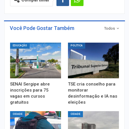
Você Pode Gostar Também
Todos
EDUCAÇÃO
POLÍTICA
SENAI Sergipe abre
TSE cria conselho para
inscrições para 75
monitorar
vagas em cursos
desinformação e IA nas
gratuitos
eleições
CIDADE
CIDADE