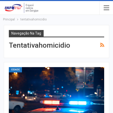
Principal
tentativahomicidio
Navegação Na Tag
Tentativahomicidio
CIDADE