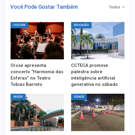
Você Pode Gostar Também
Todos
CULTURA
EDUCAÇÃO
Orsse apresenta
CCTECA promove
concerto “Harmonia das
palestra sobre
Esferas” no Teatro
inteligência artificial
Tobias Barreto
generativa no sábado
SAÚDE
CIDADE