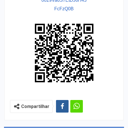
0029Va6S7EtDJ6H43
FcFzQ0B
Compartilhar